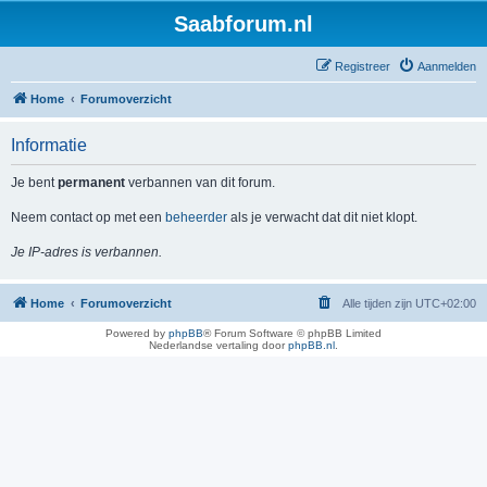
Saabforum.nl
Registreer
Aanmelden
Home
Forumoverzicht
Informatie
Je bent
permanent
verbannen van dit forum.
Neem contact op met een
beheerder
als je verwacht dat dit niet klopt.
Je IP-adres is verbannen.
Home
Forumoverzicht
Alle tijden zijn
UTC+02:00
Powered by
phpBB
® Forum Software © phpBB Limited
Nederlandse vertaling door
phpBB.nl
.