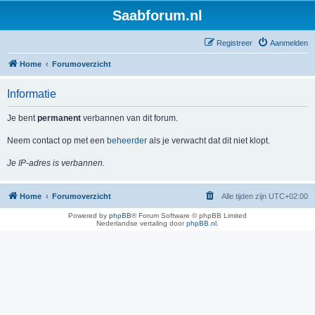
Saabforum.nl
Registreer
Aanmelden
Home
Forumoverzicht
Informatie
Je bent
permanent
verbannen van dit forum.
Neem contact op met een
beheerder
als je verwacht dat dit niet klopt.
Je IP-adres is verbannen.
Home
Forumoverzicht
Alle tijden zijn
UTC+02:00
Powered by
phpBB
® Forum Software © phpBB Limited
Nederlandse vertaling door
phpBB.nl
.