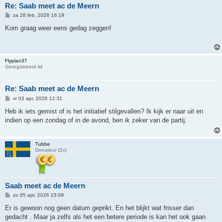
Re: Saab meet ac de Meern
B
za 28 feb, 2026 16:19
e
r
Kom graag weer eens gedag zeggen!
i
c
h
t
Flyplan37
Geregistreerd lid
Re: Saab meet ac de Meern
B
vr 03 apr, 2026 12:31
e
r
Heb ik iets gemist of is het initiatief stilgevallen? Ik kijk er naar uit en
i
indien op een zondag of in de avond, ben ik zeker van de partij.
c
h
t
Tubbe
Donateur (2x)
Saab meet ac de Meern
B
zo 05 apr, 2026 15:09
e
r
Er is gewoon nog geen datum geprikt. En het blijkt wat frisser dan
i
gedacht . Maar ja zelfs als het een betere periode is kan het ook gaan
c