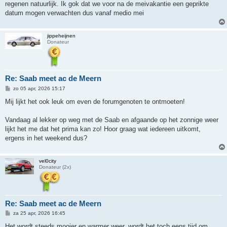
h
regenen natuurlijk. Ik gok dat we voor na de meivakantie een geprikte
t
datum mogen verwachten dus vanaf medio mei
jippeheijnen
Donateur
Re: Saab meet ac de Meern
B
zo 05 apr, 2026 15:17
e
r
Mij lijkt het ook leuk om even de forumgenoten te ontmoeten!
i
c
h
Vandaag al lekker op weg met de Saab en afgaande op het zonnige weer
t
lijkt het me dat het prima kan zo! Hoor graag wat iedereen uitkomt,
ergens in het weekend dus?
vel0city
Donateur (2x)
Re: Saab meet ac de Meern
B
za 25 apr, 2026 16:45
e
r
Het wordt steeds mooier en warmer weer, wordt het toch eens tijd om