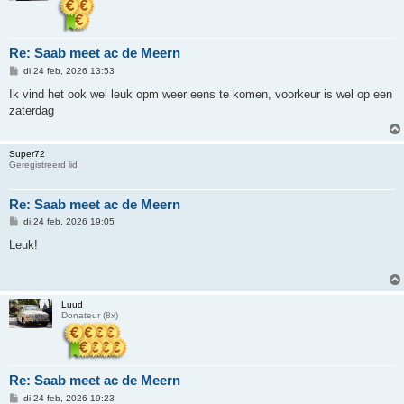
Re: Saab meet ac de Meern
B
di 24 feb, 2026 13:53
e
r
Ik vind het ook wel leuk opm weer eens te komen, voorkeur is wel op een
i
zaterdag
c
h
t
Super72
Geregistreerd lid
Re: Saab meet ac de Meern
B
di 24 feb, 2026 19:05
e
r
Leuk!
i
c
h
t
Luud
Donateur (8x)
Re: Saab meet ac de Meern
B
di 24 feb, 2026 19:23