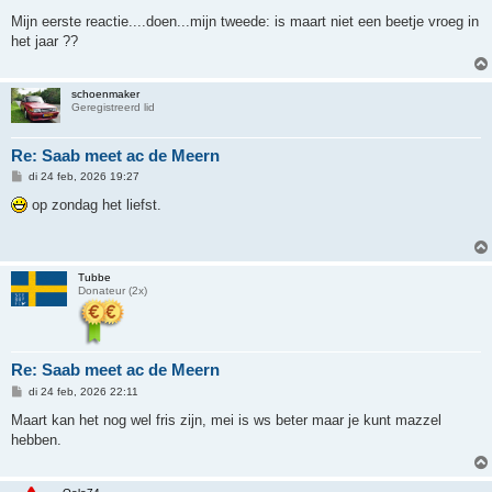
e
r
Mijn eerste reactie....doen...mijn tweede: is maart niet een beetje vroeg in
i
het jaar ??
c
h
t
schoenmaker
Geregistreerd lid
Re: Saab meet ac de Meern
B
di 24 feb, 2026 19:27
e
r
op zondag het liefst.
i
c
h
t
Tubbe
Donateur (2x)
Re: Saab meet ac de Meern
B
di 24 feb, 2026 22:11
e
r
Maart kan het nog wel fris zijn, mei is ws beter maar je kunt mazzel
i
hebben.
c
h
t