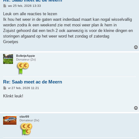
B
wo 25 feb, 2026 13:33
e
r
Leuk om alle reacties te lezen
i
Ik hou het weer in de gaten want inderdaad maart kan nogal wisselvallig
c
h
worden zodra ik een weekend zie met mooi weer plan ik hem in
t
Zojuist gehoord dat een tech 2 ook aanwezig is voor de kleine dingen en
storingen afgaand op het weer word het zondag of zaterdag
Groetjes
BolletjeAppie
Donateur (2x)
Re: Saab meet ac de Meern
B
vr 27 feb, 2026 11:21
e
r
Klinkt leuk!
i
c
h
t
olav99
Donateur (3x)