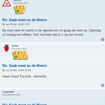
Oelo74
Donateur (5x)
Re: Saab meet ac de Meern
B
wo 25 feb, 2026 7:07
e
r
Bij mooi weer én ruimte in de agenda kom ik graag die kant op. Zaterdag
i
of zondag kan allebei. Voor mij beter dan b.v. op een avond.
c
h
t
U-Poll
Donateur (8x)
Re: Saab meet ac de Meern
B
wo 25 feb, 2026 13:26
e
r
Jaaa! Gaan! Erg leuk - bennerbij.
i
c
h
t
Levykailola
Geregistreerd lid
Re: Saab meet ac de Meern