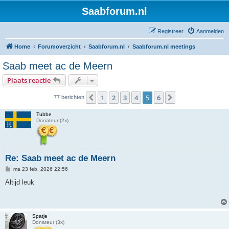
Saabforum.nl
Registreer
Aanmelden
Home
Forumoverzicht
Saabforum.nl
Saabforum.nl meetings
Saab meet ac de Meern
Plaats reactie
1
2
3
4
5
6
Vorige
Volgende
77 berichten
Tubbe
Donateur (2x)
Re: Saab meet ac de Meern
B
ma 23 feb, 2026 22:56
e
r
Altijd leuk
i
c
h
t
Spatje
Donateur (3x)