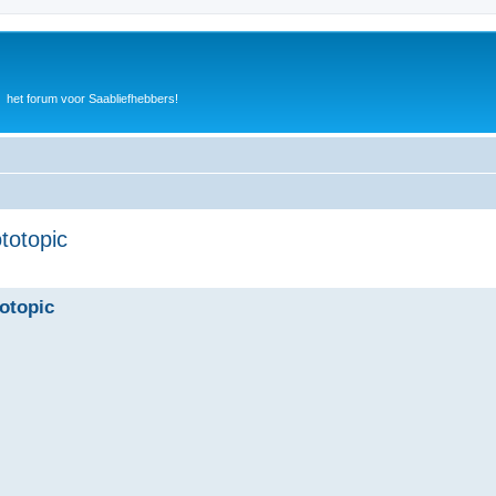
het forum voor Saabliefhebbers!
totopic
totopic