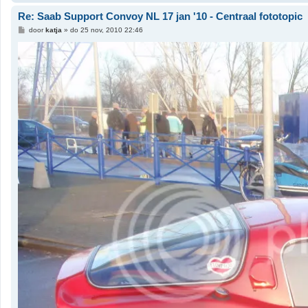
Re: Saab Support Convoy NL 17 jan '10 - Centraal fototopic
B
door
katja
»
do 25 nov, 2010 22:46
e
r
i
c
h
t