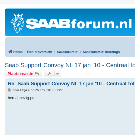
Home
Forumoverzicht
Saabforum.nl
Saabforum.nl meetings
Saab Support Convoy NL 17 jan '10 - Centraal fo
Plaats reactie
Re: Saab Support Convoy NL 17 jan '10 - Centraal fo
B
door
katja
»
do 25 nov, 2010 21:29
e
r
ben al bezig pa
i
c
h
t