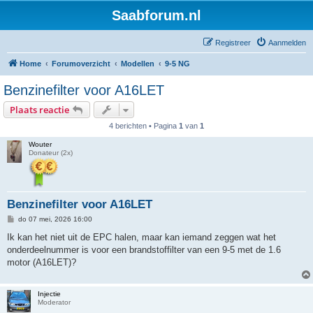
Saabforum.nl
Registreer
Aanmelden
Home
Forumoverzicht
Modellen
9-5 NG
Benzinefilter voor A16LET
Plaats reactie
4 berichten • Pagina
1
van
1
Wouter
Donateur (2x)
Benzinefilter voor A16LET
B
do 07 mei, 2026 16:00
e
r
Ik kan het niet uit de EPC halen, maar kan iemand zeggen wat het
i
onderdeelnummer is voor een brandstoffilter van een 9-5 met de 1.6
c
h
motor (A16LET)?
t
Injectie
Moderator