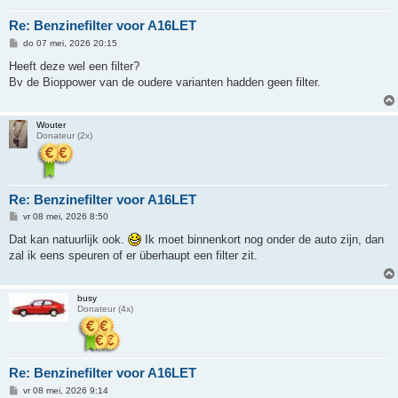
Re: Benzinefilter voor A16LET
B
do 07 mei, 2026 20:15
e
r
Heeft deze wel een filter?
i
Bv de Bioppower van de oudere varianten hadden geen filter.
c
h
t
Wouter
Donateur (2x)
Re: Benzinefilter voor A16LET
B
vr 08 mei, 2026 8:50
e
r
Dat kan natuurlijk ook.
Ik moet binnenkort nog onder de auto zijn, dan
i
zal ik eens speuren of er überhaupt een filter zit.
c
h
t
busy
Donateur (4x)
Re: Benzinefilter voor A16LET
B
vr 08 mei, 2026 9:14