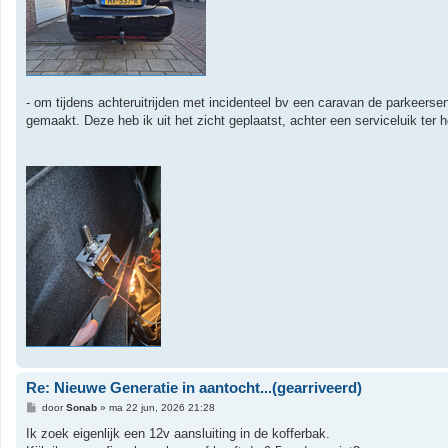
- om tijdens achteruitrijden met incidenteel bv een caravan de parkeersens
gemaakt. Deze heb ik uit het zicht geplaatst, achter een serviceluik ter h
Re: Nieuwe Generatie in aantocht...(gearriveerd)
B
door
Sonab
»
ma 22 jun, 2026 21:28
e
r
Ik zoek eigenlijk een 12v aansluiting in de kofferbak.
i