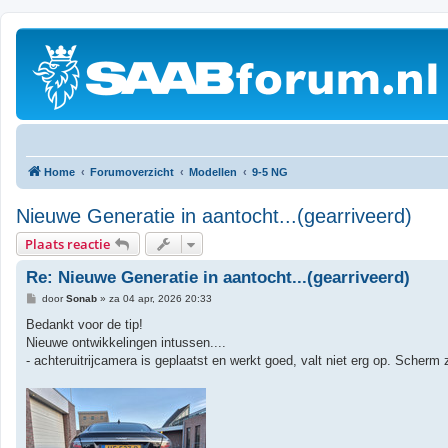
Home
Forumoverzicht
Modellen
9-5 NG
Nieuwe Generatie in aantocht...(gearriveerd)
Plaats reactie
Re: Nieuwe Generatie in aantocht...(gearriveerd)
B
door
Sonab
»
za 04 apr, 2026 20:33
e
r
Bedankt voor de tip!
i
Nieuwe ontwikkelingen intussen....
c
h
- achteruitrijcamera is geplaatst en werkt goed, valt niet erg op. Scherm 
t