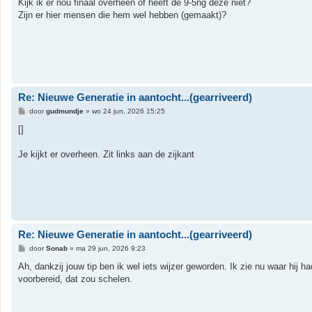
Kijk ik er nou finaal overheen of heeft de 9-5ng deze niet?
c
h
Zijn er hier mensen die hem wel hebben (gemaakt)?
t
Re: Nieuwe Generatie in aantocht...(gearriveerd)
B
door
gudmundje
»
wo 24 jun, 2026 15:25
e
r
[]
i
c
h
Je kijkt er overheen. Zit links aan de zijkant
t
Re: Nieuwe Generatie in aantocht...(gearriveerd)
B
door
Sonab
»
ma 29 jun, 2026 9:23
e
r
Ah, dankzij jouw tip ben ik wel iets wijzer geworden. Ik zie nu waar hij 
i
voorbereid, dat zou schelen.
c
h
t