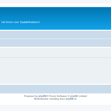
het forum voor Saabliefhebbers!
Powered by
phpBB
® Forum Software © phpBB Limited
Nederlandse vertaling door
phpBB.nl
.