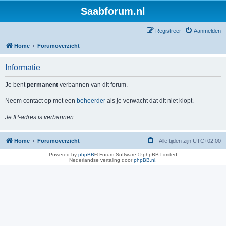
Saabforum.nl
Registreer
Aanmelden
Home
Forumoverzicht
Informatie
Je bent
permanent
verbannen van dit forum.
Neem contact op met een
beheerder
als je verwacht dat dit niet klopt.
Je IP-adres is verbannen.
Home
Forumoverzicht
Alle tijden zijn
UTC+02:00
Powered by
phpBB
® Forum Software © phpBB Limited
Nederlandse vertaling door
phpBB.nl
.