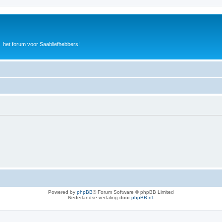
het forum voor Saabliefhebbers!
Powered by
phpBB
® Forum Software © phpBB Limited
Nederlandse vertaling door
phpBB.nl
.