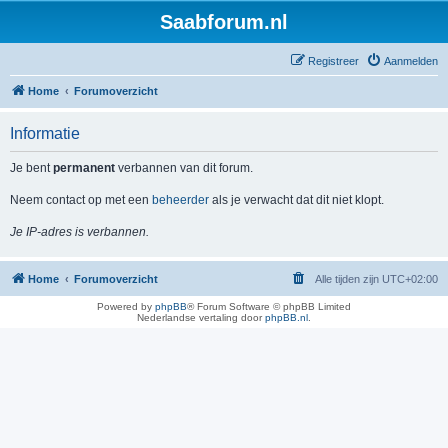
Saabforum.nl
Registreer
Aanmelden
Home
Forumoverzicht
Informatie
Je bent
permanent
verbannen van dit forum.
Neem contact op met een
beheerder
als je verwacht dat dit niet klopt.
Je IP-adres is verbannen.
Home
Forumoverzicht
Alle tijden zijn
UTC+02:00
Powered by
phpBB
® Forum Software © phpBB Limited
Nederlandse vertaling door
phpBB.nl
.