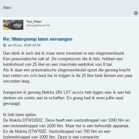
Alex
Yuri_Peter
Geregistreerd lid
Re: Waterpomp laten vervangen
B
wo 03 jun, 2026 22:04
e
r
Dan denk ik toch dat ik maar eens investeer in een slagmoersleutel.
i
Een pneumatische valt af. De compressors die ik heb, hebben een
c
h
ketelinhoud van 25 liter en een maximale werkdruk van 8 bar.
t
Als ik daar een pneumatische slagmoersleutel opzet die genoeg kracht
kan zetten om zo'n bout los te krijgen is de 25 liter tank binnen een paar
seconden leeg.
Aangezien ik genoeg Makita 18V LXT accu's heb liggen was ik aan het
denken om zoiets aan te schaffen. En graag had ik even jullie raad
gevraagd.
Ik heb twee opties.
De Makita DTW1002Z. Deze heeft een vastzetkoppel van 1000 Nm en
een losbreekkoppel van 1600 Nm. Maar het is een behoorlijk apparaat.
En de Makita DTW700Z. Vastzetkoppel van 700 Nm en een
losbreekkoppel van 1000 Nm. Deze is wat compacter.