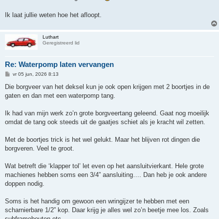
Ik laat jullie weten hoe het afloopt.
Luthart
Geregistreerd lid
Re: Waterpomp laten vervangen
B
vr 05 jun, 2026 8:13
e
r
Die borgveer van het deksel kun je ook open krijgen met 2 boortjes in de
i
gaten en dan met een waterpomp tang.
c
h
t
Ik had van mijn werk zo’n grote borgveertang geleend. Gaat nog moeilijk
omdat de tang ook steeds uit de gaatjes schiet als je kracht wil zetten.
Met de boortjes trick is het wel gelukt. Maar het blijven rot dingen die
borgveren. Veel te groot.
Wat betreft die ‘klapper tol’ let even op het aansluitvierkant. Hele grote
machienes hebben soms een 3/4” aansluiting…. Dan heb je ook andere
doppen nodig.
Soms is het handig om gewoon een wringijzer te hebben met een
scharnierbare 1/2” kop. Daar krijg je alles wel zo’n beetje mee los. Zoals
subframebouten etc.