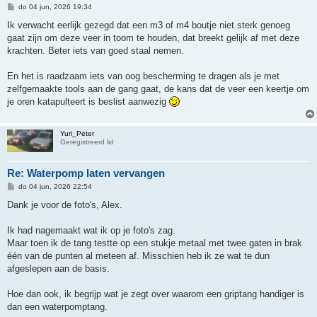
B
do 04 jun, 2026 19:34
e
r
Ik verwacht eerlijk gezegd dat een m3 of m4 boutje niet sterk genoeg
i
gaat zijn om deze veer in toom te houden, dat breekt gelijk af met deze
c
h
krachten. Beter iets van goed staal nemen.
t
En het is raadzaam iets van oog bescherming te dragen als je met
zelfgemaakte tools aan de gang gaat, de kans dat de veer een keertje om
je oren katapulteert is beslist aanwezig
Yuri_Peter
Geregistreerd lid
Re: Waterpomp laten vervangen
B
do 04 jun, 2026 22:54
e
r
Dank je voor de foto's, Alex.
i
c
h
Ik had nagemaakt wat ik op je foto's zag.
t
Maar toen ik de tang testte op een stukje metaal met twee gaten in brak
één van de punten al meteen af. Misschien heb ik ze wat te dun
afgeslepen aan de basis.
Hoe dan ook, ik begrijp wat je zegt over waarom een griptang handiger is
dan een waterpomptang.