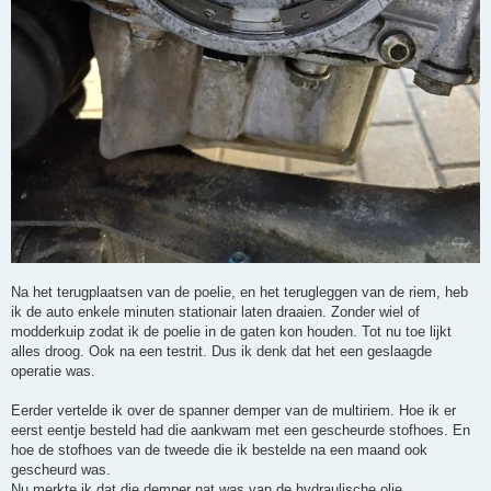
Na het terugplaatsen van de poelie, en het terugleggen van de riem, heb
ik de auto enkele minuten stationair laten draaien. Zonder wiel of
modderkuip zodat ik de poelie in de gaten kon houden. Tot nu toe lijkt
alles droog. Ook na een testrit. Dus ik denk dat het een geslaagde
operatie was.
Eerder vertelde ik over de spanner demper van de multiriem. Hoe ik er
eerst eentje besteld had die aankwam met een gescheurde stofhoes. En
hoe de stofhoes van de tweede die ik bestelde na een maand ook
gescheurd was.
Nu merkte ik dat die demper nat was van de hydraulische olie.