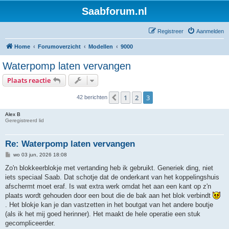
Saabforum.nl
Registreer
Aanmelden
Home
Forumoverzicht
Modellen
9000
Waterpomp laten vervangen
Plaats reactie
1
2
3
Vorige
42 berichten
Alex B
Geregistreerd lid
Re: Waterpomp laten vervangen
B
wo 03 jun, 2026 18:08
e
r
Zo'n blokkeerblokje met vertanding heb ik gebruikt. Generiek ding, niet
i
iets speciaal Saab. Dat schotje dat de onderkant van het koppelingshuis
c
h
afschermt moet eraf. Is wat extra werk omdat het aan een kant op z'n
t
plaats wordt gehouden door een bout die de bak aan het blok verbindt
. Het blokje kan je dan vastzetten in het boutgat van het andere boutje
(als ik het mij goed herinner). Het maakt de hele operatie een stuk
gecompliceerder.