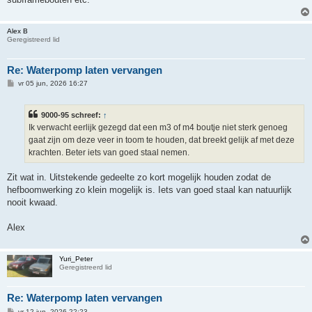
Alex B
Geregistreerd lid
Re: Waterpomp laten vervangen
B
vr 05 jun, 2026 16:27
e
r
i
9000-95 schreef:
↑
c
h
Ik verwacht eerlijk gezegd dat een m3 of m4 boutje niet sterk genoeg
t
gaat zijn om deze veer in toom te houden, dat breekt gelijk af met deze
krachten. Beter iets van goed staal nemen.
Zit wat in. Uitstekende gedeelte zo kort mogelijk houden zodat de
hefboomwerking zo klein mogelijk is. Iets van goed staal kan natuurlijk
nooit kwaad.
Alex
Yuri_Peter
Geregistreerd lid
Re: Waterpomp laten vervangen
B
vr 12 jun, 2026 22:23