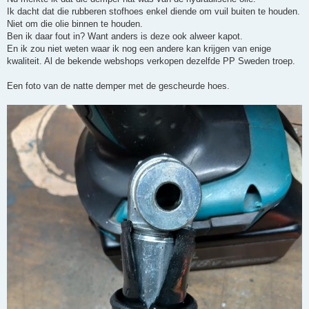
Ik dacht dat die rubberen stofhoes enkel diende om vuil buiten te houden.
Niet om die olie binnen te houden.
Ben ik daar fout in? Want anders is deze ook alweer kapot.
En ik zou niet weten waar ik nog een andere kan krijgen van enige
kwaliteit. Al de bekende webshops verkopen dezelfde PP Sweden troep.
Een foto van de natte demper met de gescheurde hoes.