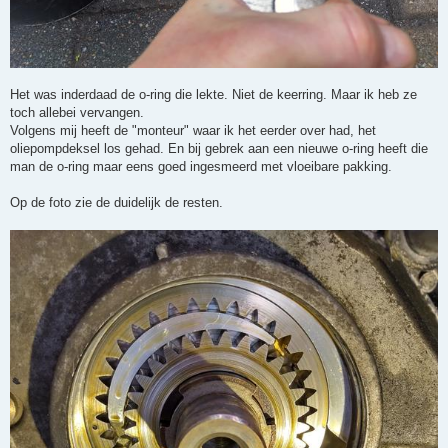
Het was inderdaad de o-ring die lekte. Niet de keerring. Maar ik heb ze
toch allebei vervangen.
Volgens mij heeft de "monteur" waar ik het eerder over had, het
oliepompdeksel los gehad. En bij gebrek aan een nieuwe o-ring heeft die
man de o-ring maar eens goed ingesmeerd met vloeibare pakking.
Op de foto zie de duidelijk de resten.