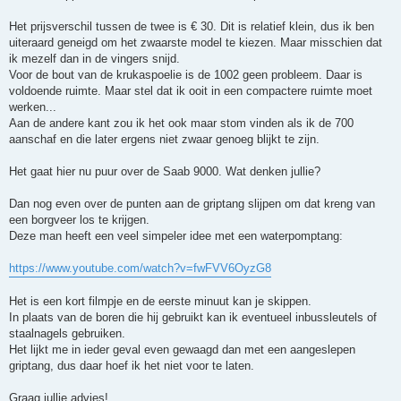
Het prijsverschil tussen de twee is € 30. Dit is relatief klein, dus ik ben
uiteraard geneigd om het zwaarste model te kiezen. Maar misschien dat
ik mezelf dan in de vingers snijd.
Voor de bout van de krukaspoelie is de 1002 geen probleem. Daar is
voldoende ruimte. Maar stel dat ik ooit in een compactere ruimte moet
werken...
Aan de andere kant zou ik het ook maar stom vinden als ik de 700
aanschaf en die later ergens niet zwaar genoeg blijkt te zijn.
Het gaat hier nu puur over de Saab 9000. Wat denken jullie?
Dan nog even over de punten aan de griptang slijpen om dat kreng van
een borgveer los te krijgen.
Deze man heeft een veel simpeler idee met een waterpomptang:
https://www.youtube.com/watch?v=fwFVV6OyzG8
Het is een kort filmpje en de eerste minuut kan je skippen.
In plaats van de boren die hij gebruikt kan ik eventueel inbussleutels of
staalnagels gebruiken.
Het lijkt me in ieder geval even gewaagd dan met een aangeslepen
griptang, dus daar hoef ik het niet voor te laten.
Graag jullie advies!