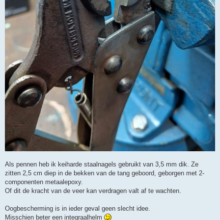
Als pennen heb ik keiharde staalnagels gebruikt van 3,5 mm dik. Ze
zitten 2,5 cm diep in de bekken van de tang geboord, geborgen met 2-
componenten metaalepoxy.
Of dit de kracht van de veer kan verdragen valt af te wachten.
Oogbescherming is in ieder geval geen slecht idee.
Misschien beter een integraalhelm