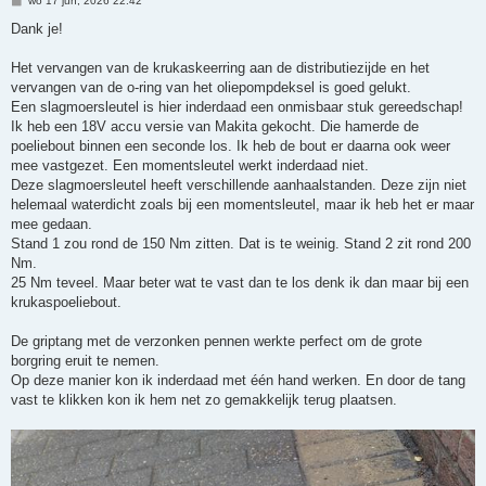
wo 17 jun, 2026 22:42
e
r
Dank je!
i
c
h
Het vervangen van de krukaskeerring aan de distributiezijde en het
t
vervangen van de o-ring van het oliepompdeksel is goed gelukt.
Een slagmoersleutel is hier inderdaad een onmisbaar stuk gereedschap!
Ik heb een 18V accu versie van Makita gekocht. Die hamerde de
poeliebout binnen een seconde los. Ik heb de bout er daarna ook weer
mee vastgezet. Een momentsleutel werkt inderdaad niet.
Deze slagmoersleutel heeft verschillende aanhaalstanden. Deze zijn niet
helemaal waterdicht zoals bij een momentsleutel, maar ik heb het er maar
mee gedaan.
Stand 1 zou rond de 150 Nm zitten. Dat is te weinig. Stand 2 zit rond 200
Nm.
25 Nm teveel. Maar beter wat te vast dan te los denk ik dan maar bij een
krukaspoeliebout.
De griptang met de verzonken pennen werkte perfect om de grote
borgring eruit te nemen.
Op deze manier kon ik inderdaad met één hand werken. En door de tang
vast te klikken kon ik hem net zo gemakkelijk terug plaatsen.