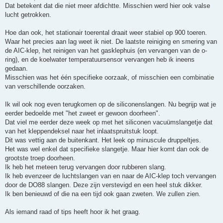
Dat betekent dat die niet meer afdichtte. Misschien werd hier ook valse
lucht getrokken.
Hoe dan ook, het stationair toerental draait weer stabiel op 900 toeren.
Waar het precies aan lag weet ik niet. De laatste reiniging en smering van
de AIC-klep, het reinigen van het gasklephuis (en vervangen van de o-
ring), en de koelwater temperatuursensor vervangen heb ik ineens
gedaan.
Misschien was het één specifieke oorzaak, of misschien een combinatie
van verschillende oorzaken.
Ik wil ook nog even terugkomen op de siliconenslangen. Nu begrijp wat je
eerder bedoelde met "het zweet er gewoon doorheen".
Dat viel me eerder deze week op met het siliconen vacuümslangetje dat
van het kleppendeksel naar het inlaatspruitstuk loopt.
Dit was vettig aan de buitenkant. Het leek op minuscule druppeltjes.
Het was wel enkel dat specifieke slangetje. Maar hier komt dan ook de
grootste troep doorheen.
Ik heb het meteen terug vervangen door rubberen slang.
Ik heb evenzeer de luchtslangen van en naar de AIC-klep toch vervangen
door de DO88 slangen. Deze zijn verstevigd en een heel stuk dikker.
Ik ben benieuwd of die na een tijd ook gaan zweten. We zullen zien.
Als iemand raad of tips heeft hoor ik het graag.