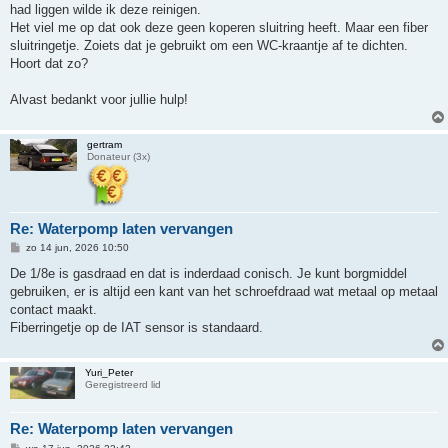
had liggen wilde ik deze reinigen.
Het viel me op dat ook deze geen koperen sluitring heeft. Maar een fiber
sluitringetje. Zoiets dat je gebruikt om een WC-kraantje af te dichten.
Hoort dat zo?
Alvast bedankt voor jullie hulp!
gertram
Donateur (3x)
Re: Waterpomp laten vervangen
B
zo 14 jun, 2026 10:50
e
r
De 1/8e is gasdraad en dat is inderdaad conisch. Je kunt borgmiddel
i
gebruiken, er is altijd een kant van het schroefdraad wat metaal op metaal
c
h
contact maakt.
t
Fiberringetje op de IAT sensor is standaard.
Yuri_Peter
Geregistreerd lid
Re: Waterpomp laten vervangen
B