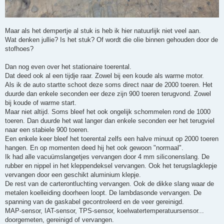
Maar als het dempertje al stuk is heb ik hier natuurlijk niet veel aan.
Wat denken jullie? Is het stuk? Of wordt die olie binnen gehouden door de
stofhoes?
Dan nog even over het stationaire toerental.
Dat deed ook al een tijdje raar. Zowel bij een koude als warme motor.
Als ik de auto startte schoot deze soms direct naar de 2000 toeren. Het
duurde dan enkele seconden eer deze zijn 900 toeren terugvond. Zowel
bij koude of warme start.
Maar niet altijd. Soms bleef het ook ongelijk schommelen rond de 1000
toeren. Dan duurde het wat langer dan enkele seconden eer het terugviel
naar een stabiele 900 toeren.
Een enkele keer bleef het toerental zelfs een halve minuut op 2000 toeren
hangen. En op momenten deed hij het ook gewoon "normaal".
Ik had alle vacuümslangetjes vervangen door 4 mm siliconenslang. De
rubber en nippel in het kleppendeksel vervangen. Ook het terugslagklepje
vervangen door een geschikt aluminium klepje.
De rest van de carterontluchting vervangen. Ook de dikke slang waar de
metalen koelleiding doorheen loopt. De lambdasonde vervangen. De
spanning van de gaskabel gecontroleerd en de veer gereinigd.
MAP-sensor, IAT-sensor, TPS-sensor, koelwatertemperatuursensor...
doorgemeten, gereinigd of vervangen.