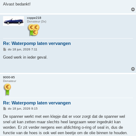
Alvast bedankt!
coppe218
Donateur (3x)
Re: Waterpomp laten vervangen
B
do 18 jun, 2026 7:11
e
r
Goed werk in ieder geval.
i
c
h
t
9000-95
Donateur
Re: Waterpomp laten vervangen
B
do 18 jun, 2026 9:15
e
r
De spanner werkt met een klepje dat er voor zorgt dat de spanner wel
i
snel uit kan zetten maar slechts heel langzaam weer ingedrukt kan
c
h
worden. Er zit verder nergens een afdichting o-ring of seal in, dus de
t
functie van de hoes is ook wel een beetje om de olie binnen te houden.