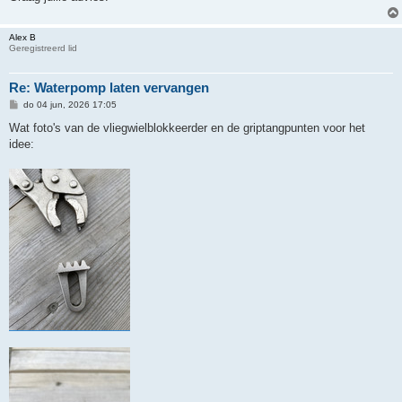
Alex B
Geregistreerd lid
Re: Waterpomp laten vervangen
B
do 04 jun, 2026 17:05
e
r
Wat foto's van de vliegwielblokkeerder en de griptangpunten voor het
i
idee:
c
h
t