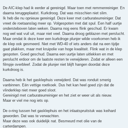
De AIC-klep had ik eerder al gereinigd. Maar toen met remmenreiniger. En
daarna teruggeplaatst. Kurkdroog. Dat was misschien niet slim.
Ik heb die nu opnieuw gereinigd. Deze keer met carburateurreiniger. Dat
vreet de roetaanslag meer op. Volgespoten met dat spul. Een half uurtje
ondersteboven laten weken. Daarna nog eens flink geschud. Er kwam
nog wel wat vuil uit, maar niet veel. Daarna droog geblazen met perslucht.
Maar omdat ik deze keer een kurkdroge plunjer wilde voorkomen heb ik
de klep ook gesmeerd. Niet met WD-40 of iets anders dat na een tijdje
gaat plakken, maar met kruipolie van hoge kwaliteit. Flink wat in de klep
gespoten. Goed geschud. Daarna een uurtje laten uitlekken en met
perslucht erdoor om de laatste resten te verwijderen. Zodat er alleen een
filmpje overbleef. Zodat de plunjer niet blijft hangen doordat deze
kurkdroog is.
Daarna heb ik het gasklephuis verwijderd. Dat was ronduit smerig
vanbinnen. Eén vettige roetkoek. Dus het kan heel goed zijn dat de
vlinderklep niet meer goed sloot.
Gereinigd met carburateurreiniger en het ziet er weer uit als nieuw.
Maar er viel me nog iets op.
De o-ring tussen het gasklephuis en het inlaatspruitstuk was keihard
geworden. Dat was te verwachten.
Maar deze was ook duidelijk nat. Besmeurd met olie van de
carterdampen.