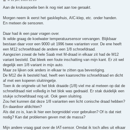
e
r
Aan de krukaspoelie ben ik nog niet aan toe geraakt.
i
c
h
Morgen neem ik eerst het gasklephuis, AIC-klep, etc. onder handen.
t
En meteen de sensoren.
Daar had ik een paar vragen over.
Ik wilde graag de koelwater temperatuursensor vervangen. Blijkbaar
bestaan daar voor een 9000 uit 1996 twee varianten voor. De ene heeft
een M12 schroefdraad de andere een 1/8 schroefdraad.
Aangezien zowat de hele Saab met M-draad in elkaar zit had de M12
variant besteld. Dat bleek een foute inschatting van mijn kant. Er zit wel
degelijk een 1/8 variant in mijn auto.
Maar ze lijken ook anders in elkaar te zitten qua bevestiging.
De M12 die ik besteld had, heeft een kaarsrechte schroefdraad en dicht
af met een koperen sluitringetje.
Toen ik de originele uit het blok draaide (1/8) viel me al meteen op dat de
schroefdraad niet volledig in het blok was gedraaid. Er stak duidelijk een
stukje schroefdraad nog uit. Ook geen sluitring.
Zou het kunnen dat deze 1/8 varianten een licht conische draad hebben?
En daardoor afdichten?
Als dat zo is, kan ik hier een borgmiddel voor gebruiken? Of is dat niet
nodig? Kan dat problemen geven met de massa?
Mijn andere vraag gaat over de IAT-sensor. Omdat ik toch alles uit elkaar