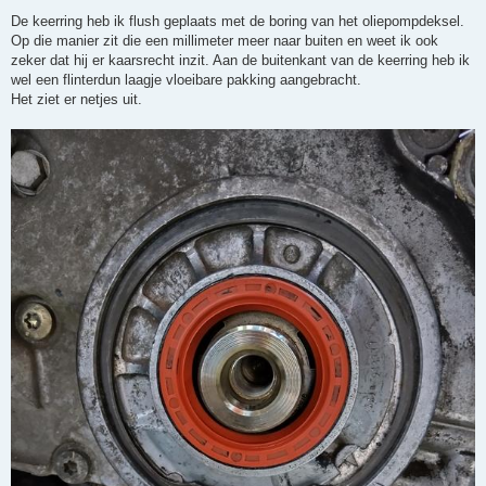
De keerring heb ik flush geplaats met de boring van het oliepompdeksel.
Op die manier zit die een millimeter meer naar buiten en weet ik ook
zeker dat hij er kaarsrecht inzit. Aan de buitenkant van de keerring heb ik
wel een flinterdun laagje vloeibare pakking aangebracht.
Het ziet er netjes uit.