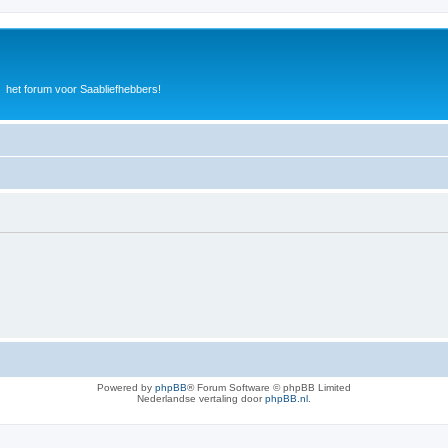
het forum voor Saabliefhebbers!
Powered by
phpBB
® Forum Software © phpBB Limited
Nederlandse vertaling door
phpBB.nl
.