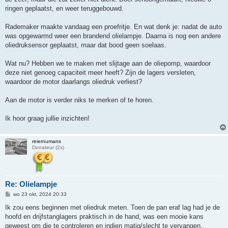
ringen geplaatst, en weer teruggebouwd.
Rademaker maakte vandaag een proefritje. En wat denk je: nadat de auto
was opgewarmd weer een brandend olielampje. Daarna is nog een andere
oliedruksensor geplaatst, maar dat bood geen soelaas.
Wat nu? Hebben we te maken met slijtage aan de oliepomp, waardoor
deze niet genoeg capaciteit meer heeft? Zijn de lagers versleten,
waardoor de motor daarlangs oliedruk verliest?
Aan de motor is verder niks te merken of te horen.
Ik hoor graag jullie inzichten!
reiernumans
Donateur (2x)
Re: Olielampje
B
wo 23 okt, 2024 20:33
e
r
Ik zou eens beginnen met oliedruk meten. Toen de pan eraf lag had je de
i
hoofd en drijfstanglagers praktisch in de hand, was een mooie kans
c
h
geweest om die te controleren en indien matig/slecht te vervangen..