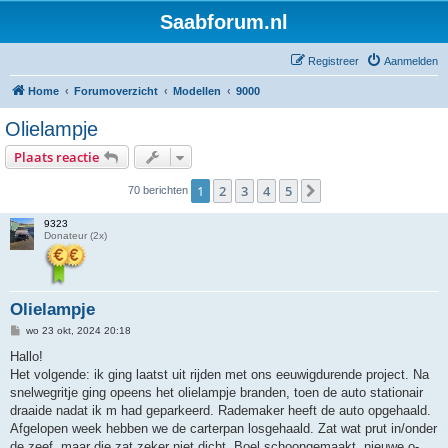
Saabforum.nl
Registreer
Aanmelden
Home
Forumoverzicht
Modellen
9000
Olielampje
Plaats reactie
1
2
3
4
5
Volgende
70 berichten
9323
Donateur (2x)
Olielampje
B
wo 23 okt, 2024 20:18
e
r
Hallo!
i
Het volgende: ik ging laatst uit rijden met ons eeuwigdurende project. Na
c
h
snelwegritje ging opeens het olielampje branden, toen de auto stationair
t
draaide nadat ik m had geparkeerd. Rademaker heeft de auto opgehaald.
Afgelopen week hebben we de carterpan losgehaald. Zat wat prut in/onder
de zeef, maar die zat zeker niet dicht. Boel schoongemaakt, nieuwe o-