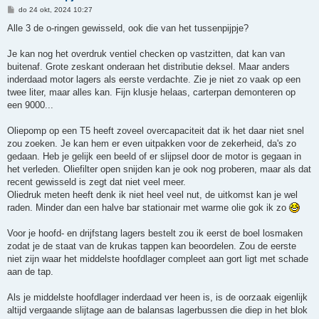
B
do 24 okt, 2024 10:27
e
r
Alle 3 de o-ringen gewisseld, ook die van het tussenpijpje?
i
c
h
Je kan nog het overdruk ventiel checken op vastzitten, dat kan van
t
buitenaf. Grote zeskant onderaan het distributie deksel. Maar anders
inderdaad motor lagers als eerste verdachte. Zie je niet zo vaak op een
twee liter, maar alles kan. Fijn klusje helaas, carterpan demonteren op
een 9000...
Oliepomp op een T5 heeft zoveel overcapaciteit dat ik het daar niet snel
zou zoeken. Je kan hem er even uitpakken voor de zekerheid, da's zo
gedaan. Heb je gelijk een beeld of er slijpsel door de motor is gegaan in
het verleden. Oliefilter open snijden kan je ook nog proberen, maar als dat
recent gewisseld is zegt dat niet veel meer.
Oliedruk meten heeft denk ik niet heel veel nut, de uitkomst kan je wel
raden. Minder dan een halve bar stationair met warme olie gok ik zo
Voor je hoofd- en drijfstang lagers bestelt zou ik eerst de boel losmaken
zodat je de staat van de krukas tappen kan beoordelen. Zou de eerste
niet zijn waar het middelste hoofdlager compleet aan gort ligt met schade
aan de tap.
Als je middelste hoofdlager inderdaad ver heen is, is de oorzaak eigenlijk
altijd vergaande slijtage aan de balansas lagerbussen die diep in het blok