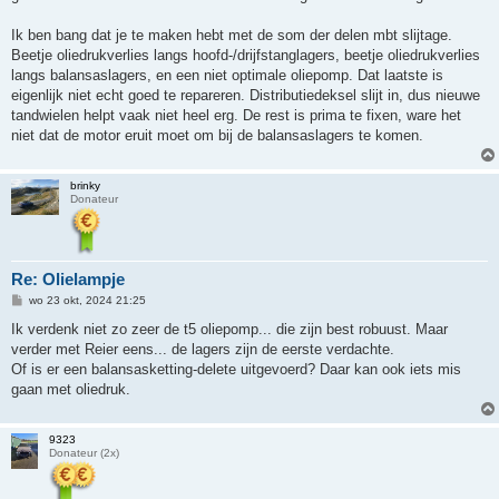
t
Ik ben bang dat je te maken hebt met de som der delen mbt slijtage.
Beetje oliedrukverlies langs hoofd-/drijfstanglagers, beetje oliedrukverlies
langs balansaslagers, en een niet optimale oliepomp. Dat laatste is
eigenlijk niet echt goed te repareren. Distributiedeksel slijt in, dus nieuwe
tandwielen helpt vaak niet heel erg. De rest is prima te fixen, ware het
niet dat de motor eruit moet om bij de balansaslagers te komen.
brinky
Donateur
Re: Olielampje
B
wo 23 okt, 2024 21:25
e
r
Ik verdenk niet zo zeer de t5 oliepomp... die zijn best robuust. Maar
i
verder met Reier eens... de lagers zijn de eerste verdachte.
c
h
Of is er een balansasketting-delete uitgevoerd? Daar kan ook iets mis
t
gaan met oliedruk.
9323
Donateur (2x)