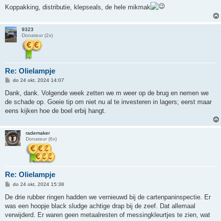
h
Koppakking, distributie, klepseals, de hele mikmak
t
9323
Donateur (2x)
Re: Olielampje
B
do 24 okt, 2024 14:07
e
r
Dank, dank. Volgende week zetten we m weer op de brug en nemen we
i
de schade op. Goeie tip om niet nu al te investeren in lagers; eerst maar
c
h
eens kijken hoe de boel erbij hangt.
t
rademaker
Donateur (6x)
Re: Olielampje
B
do 24 okt, 2024 15:38
e
r
De drie rubber ringen hadden we vernieuwd bij de cartenpaninspectie. Er
i
was een hoopje black sludge achtige drap bij de zeef. Dat allemaal
c
h
verwijderd. Er waren geen metaalresten of messingkleurtjes te zien, wat
t