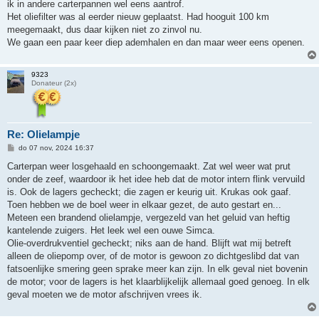
ik in andere carterpannen wel eens aantrof.
Het oliefilter was al eerder nieuw geplaatst. Had hooguit 100 km
meegemaakt, dus daar kijken niet zo zinvol nu.
We gaan een paar keer diep ademhalen en dan maar weer eens openen.
9323
Donateur (2x)
Re: Olielampje
B
do 07 nov, 2024 16:37
e
r
Carterpan weer losgehaald en schoongemaakt. Zat wel weer wat prut
i
onder de zeef, waardoor ik het idee heb dat de motor intern flink vervuild
c
h
is. Ook de lagers gecheckt; die zagen er keurig uit. Krukas ook gaaf.
t
Toen hebben we de boel weer in elkaar gezet, de auto gestart en...
Meteen een brandend olielampje, vergezeld van het geluid van heftig
kantelende zuigers. Het leek wel een ouwe Simca.
Olie-overdrukventiel gecheckt; niks aan de hand. Blijft wat mij betreft
alleen de oliepomp over, of de motor is gewoon zo dichtgeslibd dat van
fatsoenlijke smering geen sprake meer kan zijn. In elk geval niet bovenin
de motor; voor de lagers is het klaarblijkelijk allemaal goed genoeg. In elk
geval moeten we de motor afschrijven vrees ik.