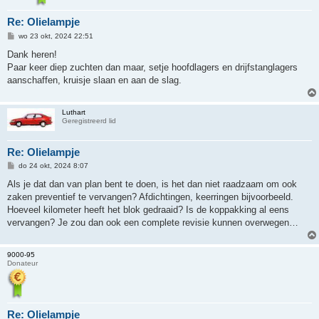
Re: Olielampje
B
wo 23 okt, 2024 22:51
e
r
Dank heren!
i
Paar keer diep zuchten dan maar, setje hoofdlagers en drijfstanglagers
c
h
aanschaffen, kruisje slaan en aan de slag.
t
Luthart
Geregistreerd lid
Re: Olielampje
B
do 24 okt, 2024 8:07
e
r
Als je dat dan van plan bent te doen, is het dan niet raadzaam om ook
i
zaken preventief te vervangen? Afdichtingen, keerringen bijvoorbeeld.
c
h
Hoeveel kilometer heeft het blok gedraaid? Is de koppakking al eens
t
vervangen? Je zou dan ook een complete revisie kunnen overwegen…
9000-95
Donateur
Re: Olielampje