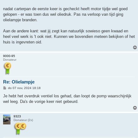
i
c
h
nadat carterpan de eerste keer is gecheckt heeft motor tijdje wel goed
t
gelopen - er was toen dus wel oliedruk. Pas na verloop van tijd ging
olielampje branden.
Aan de andere kant: wat jij zegt kan natuurlijk sowieso geen kwaad en
heel veel werk is 't ook niet. Kunnen we bovendien meteen bekijken of het
huis is ingevreten oid.
9000-95
Donateur
Re: Olielampje
B
do 07 nov, 2024 18:18
e
r
Je hebt het overdruk ventiel los gehad, dan loopt de pomp waarschijnlijk
i
wel leeg. Da's de vorige keer niet gebeurd.
c
h
t
9323
Donateur (2x)