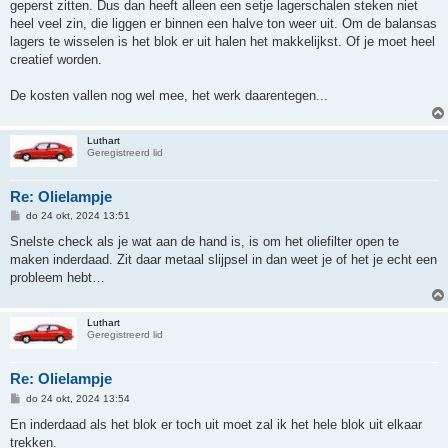
geperst zitten. Dus dan heeft alleen een setje lagerschalen steken niet
heel veel zin, die liggen er binnen een halve ton weer uit. Om de balansas
lagers te wisselen is het blok er uit halen het makkelijkst. Of je moet heel
creatief worden.
De kosten vallen nog wel mee, het werk daarentegen...
Luthart
Geregistreerd lid
Re: Olielampje
B
do 24 okt, 2024 13:51
e
r
Snelste check als je wat aan de hand is, is om het oliefilter open te
i
maken inderdaad. Zit daar metaal slijpsel in dan weet je of het je echt een
c
h
probleem hebt…
t
Luthart
Geregistreerd lid
Re: Olielampje
B
do 24 okt, 2024 13:54
e
r
En inderdaad als het blok er toch uit moet zal ik het hele blok uit elkaar
i
trekken.
c