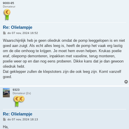
9000-95
Donateur
Re: Olielampje
B
do 07 nov, 2024 16:52
e
r
Waarschijnlijk heb je geen oliedruk omdat de pomp leeggelopen is en niet
i
goed aan zuigt. Als echt alles leeg is, heeft de pomp het vaak erg lastig
c
h
om de olie omhoog te krijgen. Je moet hem even helpen. Krukas poelie
t
eraf, oliepomp demonteren, inpakken met vaseline, terug monteren,
poelie weer op en dan nog eens proberen. Dikke kans dat je dan gewoon
oliedruk hebt.
Dat geklepper zullen de klepstoters zijn die ook leeg zijn. Komt vanzelf
goed.
9323
Donateur (2x)
Re: Olielampje
B
do 07 nov, 2024 18:13
e
r
Ha,