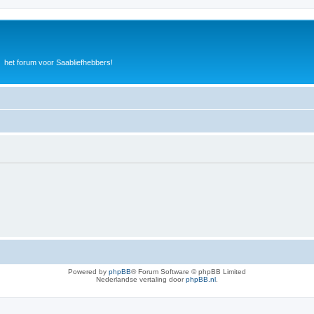
het forum voor Saabliefhebbers!
Powered by
phpBB
® Forum Software © phpBB Limited
Nederlandse vertaling door
phpBB.nl
.