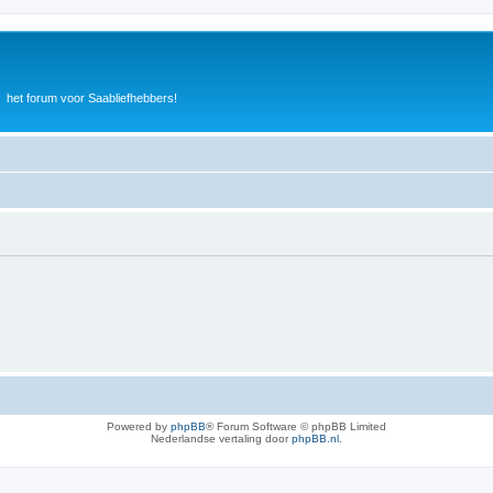
het forum voor Saabliefhebbers!
Powered by
phpBB
® Forum Software © phpBB Limited
Nederlandse vertaling door
phpBB.nl
.