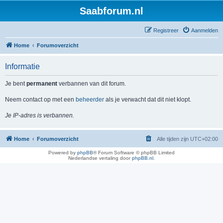
Saabforum.nl
Registreer
Aanmelden
Home
Forumoverzicht
Informatie
Je bent
permanent
verbannen van dit forum.
Neem contact op met een
beheerder
als je verwacht dat dit niet klopt.
Je IP-adres is verbannen.
Home
Forumoverzicht
Alle tijden zijn
UTC+02:00
Powered by
phpBB
® Forum Software © phpBB Limited
Nederlandse vertaling door
phpBB.nl
.