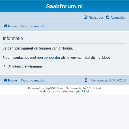
Saabforum.nl
Registreer
Aanmelden
Home
Forumoverzicht
Informatie
Je bent
permanent
verbannen van dit forum.
Neem contact op met een
beheerder
als je verwacht dat dit niet klopt.
Je IP-adres is verbannen.
Home
Forumoverzicht
Alle tijden zijn
UTC+02:00
Powered by
phpBB
® Forum Software © phpBB Limited
Nederlandse vertaling door
phpBB.nl
.