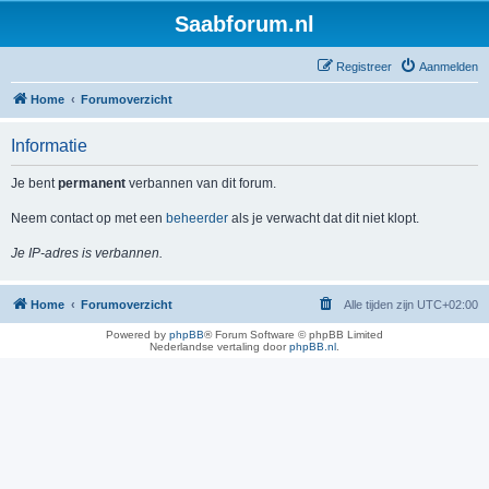
Saabforum.nl
Registreer
Aanmelden
Home
Forumoverzicht
Informatie
Je bent
permanent
verbannen van dit forum.
Neem contact op met een
beheerder
als je verwacht dat dit niet klopt.
Je IP-adres is verbannen.
Home
Forumoverzicht
Alle tijden zijn
UTC+02:00
Powered by
phpBB
® Forum Software © phpBB Limited
Nederlandse vertaling door
phpBB.nl
.