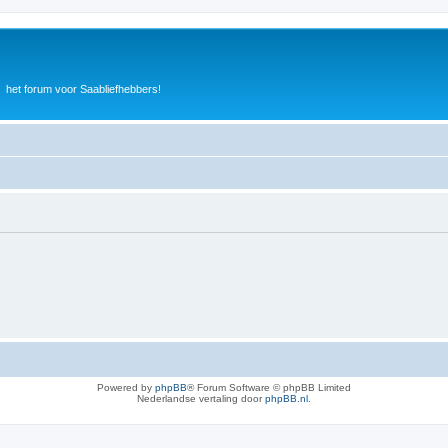
het forum voor Saabliefhebbers!
Powered by
phpBB
® Forum Software © phpBB Limited
Nederlandse vertaling door
phpBB.nl
.