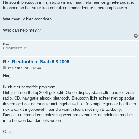
Nu zou ik bleutooth in mijn auto willen, maar liefst een
originele
zodat ik
knoppen op het stuur kan gebruiken zonder iets te moeten opbouwen...
Wat moet ik hier voor doen...
Who can help me???
Bari
Geregistreerd lid
Re: Bleutooth in Saab 9.3 2009
B
za 07 dec, 2013 13:44
e
r
Hoi,
i
c
h
Ik zit met hetzelfde probleem.
t
Heb juist een 9-3 bj 2006 gekocht. Op de display staan alle functies zoals
radio, CD, navigatie alsook bleutooth. Bleutooth licht echter niet op zodat
ik vermoed dat de module niet ingebouwd is. De vorige eigenaar heeft een
nokia carkit ingebouwd maar die werkt slecht met mijn Blackberry.
Dus als er iemand een oplossing weet om eventueel de originele module
in te bouwen laat dan iets weten.
Grtz,