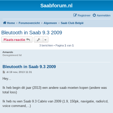
Saabforum.nl
Registreer
Aanmelden
Home
Forumoverzicht
Algemeen
Saab Club België
Bleutooth in Saab 9.3 2009
Plaats reactie
3 berichten • Pagina
1
van
1
Armando
Geregistreerd lid
Bleutooth in Saab 9.3 2009
B
di 19 nov, 2013 11:31
e
r
Hey...
i
c
h
Ik heb begin dit jaar (2013) een andere saab moeten kopen (andere was
t
total loss)
Ik heb nu een Saab 9.3 Cabrio van 2009 (1.9, 150pk, navigatie, radio/cd,
voice command,...)