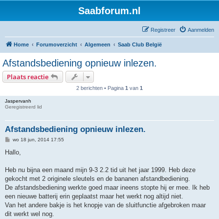
Saabforum.nl
Registreer
Aanmelden
Home
Forumoverzicht
Algemeen
Saab Club België
Afstandsbediening opnieuw inlezen.
Plaats reactie
2 berichten • Pagina
1
van
1
Jaspervanh
Geregistreerd lid
Afstandsbediening opnieuw inlezen.
B
wo 18 jun, 2014 17:55
e
r
Hallo,
i
c
h
Heb nu bijna een maand mijn 9-3 2.2 tid uit het jaar 1999. Heb deze
t
gekocht met 2 originele sleutels en de bananen afstandbediening.
De afstandsbediening werkte goed maar ineens stopte hij er mee. Ik heb
een nieuwe batterij erin geplaatst maar het werkt nog altijd niet.
Van het andere bakje is het knopje van de sluitfunctie afgebroken maar
dit werkt wel nog.