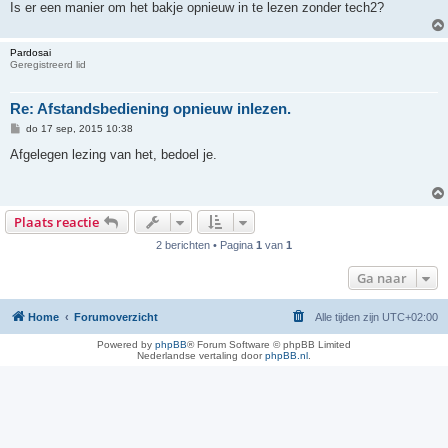
Is er een manier om het bakje opnieuw in te lezen zonder tech2?
Pardosai
Geregistreerd lid
Re: Afstandsbediening opnieuw inlezen.
B
do 17 sep, 2015 10:38
e
r
Afgelegen lezing van het, bedoel je.
i
c
h
t
Plaats reactie
2 berichten • Pagina
1
van
1
Ga naar
Home
Forumoverzicht
Alle tijden zijn
UTC+02:00
Powered by
phpBB
® Forum Software © phpBB Limited
Nederlandse vertaling door
phpBB.nl
.