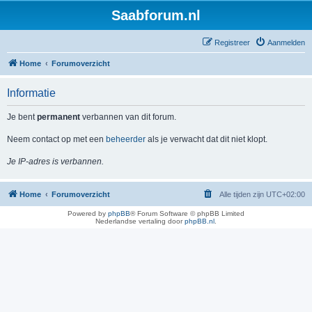
Saabforum.nl
Registreer
Aanmelden
Home
Forumoverzicht
Informatie
Je bent
permanent
verbannen van dit forum.
Neem contact op met een
beheerder
als je verwacht dat dit niet klopt.
Je IP-adres is verbannen.
Home
Forumoverzicht
Alle tijden zijn
UTC+02:00
Powered by
phpBB
® Forum Software © phpBB Limited
Nederlandse vertaling door
phpBB.nl
.