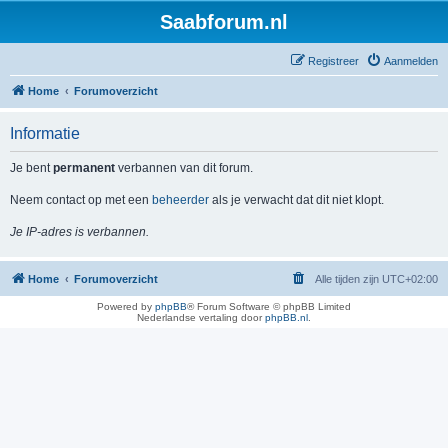
Saabforum.nl
Registreer
Aanmelden
Home
Forumoverzicht
Informatie
Je bent
permanent
verbannen van dit forum.
Neem contact op met een
beheerder
als je verwacht dat dit niet klopt.
Je IP-adres is verbannen.
Home
Forumoverzicht
Alle tijden zijn
UTC+02:00
Powered by
phpBB
® Forum Software © phpBB Limited
Nederlandse vertaling door
phpBB.nl
.