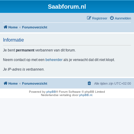
Saabforum.nl
Registreer
Aanmelden
Home
Forumoverzicht
Informatie
Je bent
permanent
verbannen van dit forum.
Neem contact op met een
beheerder
als je verwacht dat dit niet klopt.
Je IP-adres is verbannen.
Home
Forumoverzicht
Alle tijden zijn
UTC+02:00
Powered by
phpBB
® Forum Software © phpBB Limited
Nederlandse vertaling door
phpBB.nl
.