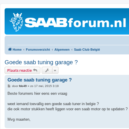
Home
Forumoverzicht
Algemeen
Saab Club België
Goede saab tuning garage ?
Plaats reactie
Goede saab tuning garage ?
B
door
fde49
»
zo 17 mei, 2015 3:19
e
r
Beste forumers hier eens een vraag
i
c
h
weet iemand toevallig een goede saab tuner in belgie ?
t
die ook motor stukken heeft liggen voor een saab motor op te updaten ?
Mvg maarten,