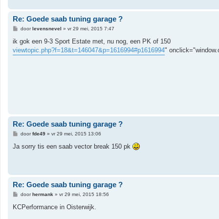
Re: Goede saab tuning garage ?
B
door
levensnevel
»
vr 29 mei, 2015 7:47
e
r
ik gok een 9-3 Sport Estate met, nu nog, een PK of 150
i
viewtopic.php?f=18&t=146047&p=1616994#p1616994
" onclick="window.o
c
h
t
Re: Goede saab tuning garage ?
B
door
fde49
»
vr 29 mei, 2015 13:06
e
r
Ja sorry tis een saab vector break 150 pk
i
c
h
t
Re: Goede saab tuning garage ?
B
door
hermank
»
vr 29 mei, 2015 18:56
e
r
KCPerformance in Oisterwijk.
i
c