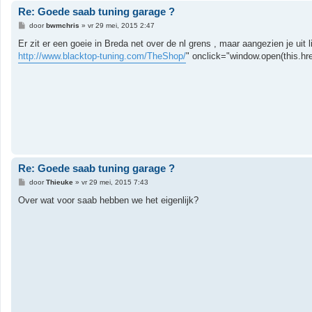
Re: Goede saab tuning garage ?
B
door
bwmchris
»
vr 29 mei, 2015 2:47
e
r
Er zit er een goeie in Breda net over de nl grens , maar aangezien je uit l
i
http://www.blacktop-tuning.com/TheShop/
" onclick="window.open(this.href
c
h
t
Re: Goede saab tuning garage ?
B
door
Thieuke
»
vr 29 mei, 2015 7:43
e
r
Over wat voor saab hebben we het eigenlijk?
i
c
h
t