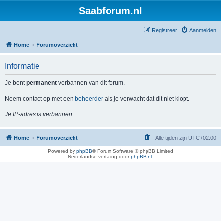
Saabforum.nl
Registreer
Aanmelden
Home
Forumoverzicht
Informatie
Je bent
permanent
verbannen van dit forum.
Neem contact op met een
beheerder
als je verwacht dat dit niet klopt.
Je IP-adres is verbannen.
Home
Forumoverzicht
Alle tijden zijn
UTC+02:00
Powered by
phpBB
® Forum Software © phpBB Limited
Nederlandse vertaling door
phpBB.nl
.