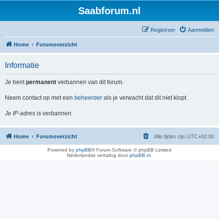
Saabforum.nl
Registreer
Aanmelden
Home
Forumoverzicht
Informatie
Je bent
permanent
verbannen van dit forum.
Neem contact op met een
beheerder
als je verwacht dat dit niet klopt.
Je IP-adres is verbannen.
Home
Forumoverzicht
Alle tijden zijn
UTC+02:00
Powered by
phpBB
® Forum Software © phpBB Limited
Nederlandse vertaling door
phpBB.nl
.