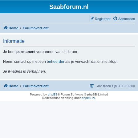
Saabforum.nl
Registreer
Aanmelden
Home
Forumoverzicht
Informatie
Je bent
permanent
verbannen van dit forum.
Neem contact op met een
beheerder
als je verwacht dat dit niet klopt.
Je IP-adres is verbannen.
Home
Forumoverzicht
Alle tijden zijn
UTC+02:00
Powered by
phpBB
® Forum Software © phpBB Limited
Nederlandse vertaling door
phpBB.nl
.