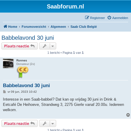
Saabforum.nl
Registreer
Aanmelden
Home
Forumoverzicht
Algemeen
Saab Club België
Babbelavond 30 juni
Plaats reactie
1 bericht • Pagina
1
van
1
Ronnes
Donateur (2x)
Babbelavond 30 juni
B
vr 09 jun, 2023 10:42
e
r
Interesse in een Saab-babbel? Dat kan op vrijdag 30 juni in Drink &
i
Eetcafé De Heihoeve, Strandweg 3, 2275 Gierle vanaf 20.00u. Iedereen
c
h
welkom.
t
Plaats reactie
1 bericht • Pagina
1
van
1