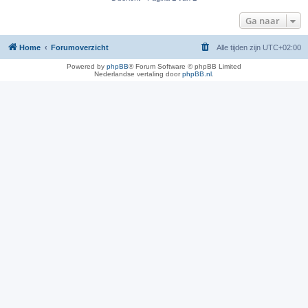
Ga naar
Home
Forumoverzicht
Alle tijden zijn
UTC+02:00
Powered by
phpBB
® Forum Software © phpBB Limited
Nederlandse vertaling door
phpBB.nl
.