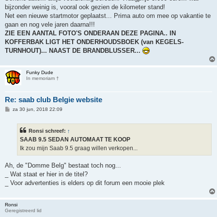
bijzonder weinig is, vooral ook gezien de kilometer stand!
Net een nieuwe startmotor geplaatst... Prima auto om mee op vakantie te
gaan en nog vele jaren daarna!!!
ZIE EEN AANTAL FOTO'S ONDERAAN DEZE PAGINA.. IN
KOFFERBAK LIGT HET ONDERHOUDSBOEK (van KEGELS-
TURNHOUT)... NAAST DE BRANDBLUSSER...
Funky Dude
In memoriam †
Re: saab club Belgie website
B
za 30 jun, 2018 22:09
e
r
i
Ronsi schreef:
↑
c
h
SAAB 9.5 SEDAN AUTOMAAT TE KOOP
t
Ik zou mijn Saab 9.5 graag willen verkopen...
Ah, de "Domme Belg" bestaat toch nog...
_ Wat staat er hier in de titel?
_ Voor advertenties is elders op dit forum een mooie plek
Ronsi
Geregistreerd lid