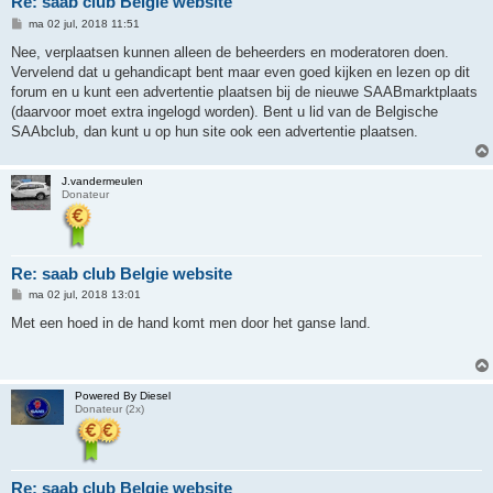
Re: saab club Belgie website
B
ma 02 jul, 2018 11:51
e
r
Nee, verplaatsen kunnen alleen de beheerders en moderatoren doen.
i
Vervelend dat u gehandicapt bent maar even goed kijken en lezen op dit
c
h
forum en u kunt een advertentie plaatsen bij de nieuwe SAABmarktplaats
t
(daarvoor moet extra ingelogd worden). Bent u lid van de Belgische
SAAbclub, dan kunt u op hun site ook een advertentie plaatsen.
J.vandermeulen
Donateur
Re: saab club Belgie website
B
ma 02 jul, 2018 13:01
e
r
Met een hoed in de hand komt men door het ganse land.
i
c
h
t
Powered By Diesel
Donateur (2x)
Re: saab club Belgie website