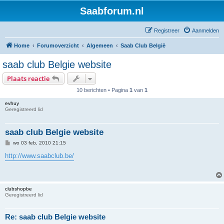
Saabforum.nl
Registreer
Aanmelden
Home
Forumoverzicht
Algemeen
Saab Club België
saab club Belgie website
Plaats reactie
10 berichten • Pagina
1
van
1
evhuy
Geregistreerd lid
saab club Belgie website
B
wo 03 feb, 2010 21:15
e
r
http://www.saabclub.be/
i
c
h
t
clubshopbe
Geregistreerd lid
Re: saab club Belgie website