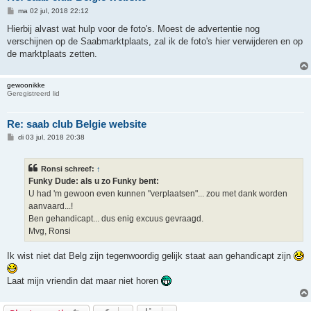
B
ma 02 jul, 2018 22:12
e
r
Hierbij alvast wat hulp voor de foto's. Moest de advertentie nog
i
verschijnen op de Saabmarktplaats, zal ik de foto's hier verwijderen en op
c
h
de marktplaats zetten.
t
gewoonikke
Geregistreerd lid
Re: saab club Belgie website
B
di 03 jul, 2018 20:38
e
r
i
Ronsi schreef:
↑
c
h
Funky Dude: als u zo Funky bent:
t
U had 'm gewoon even kunnen "verplaatsen"... zou met dank worden
aanvaard...!
Ben gehandicapt... dus enig excuus gevraagd.
Mvg, Ronsi
Ik wist niet dat Belg zijn tegenwoordig gelijk staat aan gehandicapt zijn
Laat mijn vriendin dat maar niet horen