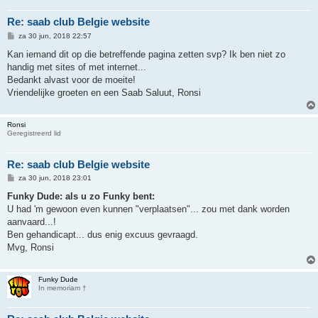
Re: saab club Belgie website
B
za 30 jun, 2018 22:57
e
r
Kan iemand dit op die betreffende pagina zetten svp? Ik ben niet zo
i
handig met sites of met internet...
c
h
Bedankt alvast voor de moeite!
t
Vriendelijke groeten en een Saab Saluut, Ronsi
Ronsi
Geregistreerd lid
Re: saab club Belgie website
B
za 30 jun, 2018 23:01
e
r
Funky Dude: als u zo Funky bent:
i
U had 'm gewoon even kunnen "verplaatsen"... zou met dank worden
c
h
aanvaard...!
t
Ben gehandicapt... dus enig excuus gevraagd.
Mvg, Ronsi
Funky Dude
In memoriam †