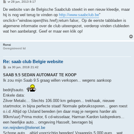
B
vr 28 jun, 2013 8:17
e
r
De website van de Belgische Saabclub steekt in een nieuw kleedje, maar
i
hij is nog wel terug te vinden op
http://www.saabclub.be
"
c
h
onclick="window.open(this.href);return false;. Op de eerste tabbladen is
t
algemene informatie over de club uiteengezet, verderop vinden clubleden
wat hen aanbelangt. Geef er maar een klik op!
Ronsi
Geregistreerd lid
Re: saab club Belgie website
B
za 30 jun, 2018 21:42
e
r
SAAB 9.5 SEDAN AUTOMAAT TE KOOP
i
Ik zou mijn Saab 9.5 graag willen verkopen... wegens aankoop
c
h
t
bedrijfsauto.
Enkele data:
Zilver Metalic... Slechts 106.000 km gelopen... trekhaak, nieuwe
startmotor, in bijna perfecte staat! Normale gebruikssporen... geen roest
o.i.d. Altijd op IJsland bereden (en daar mag je nergens harder als
90km/uur) Prima motor, 6 cd-wisselaar, Harman Kardon luidsprekers...
een heerlijke auto... omgeving Hasselt, bevragen bij
ron.reijnders@telenet.be
Schone auto... altijd voorzichtig bereden! Vraagprijs 5.000 euro... wat