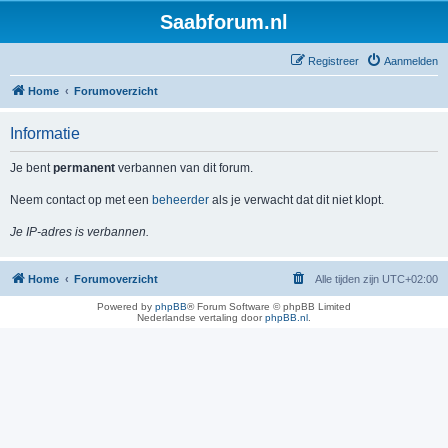
Saabforum.nl
Registreer
Aanmelden
Home
Forumoverzicht
Informatie
Je bent
permanent
verbannen van dit forum.
Neem contact op met een
beheerder
als je verwacht dat dit niet klopt.
Je IP-adres is verbannen.
Home
Forumoverzicht
Alle tijden zijn
UTC+02:00
Powered by
phpBB
® Forum Software © phpBB Limited
Nederlandse vertaling door
phpBB.nl
.