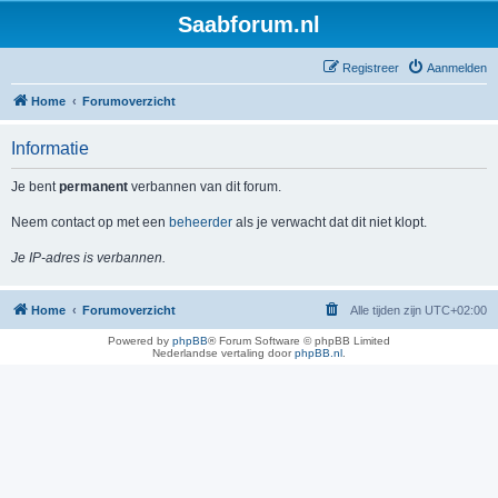
Saabforum.nl
Registreer
Aanmelden
Home
Forumoverzicht
Informatie
Je bent
permanent
verbannen van dit forum.
Neem contact op met een
beheerder
als je verwacht dat dit niet klopt.
Je IP-adres is verbannen.
Home
Forumoverzicht
Alle tijden zijn
UTC+02:00
Powered by
phpBB
® Forum Software © phpBB Limited
Nederlandse vertaling door
phpBB.nl
.