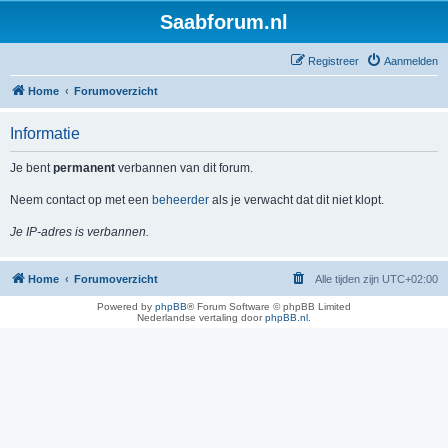
Saabforum.nl
Registreer
Aanmelden
Home
Forumoverzicht
Informatie
Je bent
permanent
verbannen van dit forum.
Neem contact op met een
beheerder
als je verwacht dat dit niet klopt.
Je IP-adres is verbannen.
Home
Forumoverzicht
Alle tijden zijn
UTC+02:00
Powered by
phpBB
® Forum Software © phpBB Limited
Nederlandse vertaling door
phpBB.nl
.