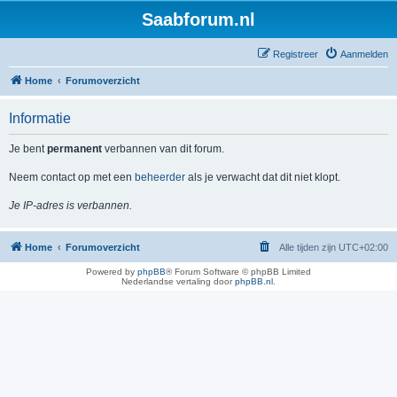
Saabforum.nl
Registreer
Aanmelden
Home
Forumoverzicht
Informatie
Je bent
permanent
verbannen van dit forum.
Neem contact op met een
beheerder
als je verwacht dat dit niet klopt.
Je IP-adres is verbannen.
Home
Forumoverzicht
Alle tijden zijn
UTC+02:00
Powered by
phpBB
® Forum Software © phpBB Limited
Nederlandse vertaling door
phpBB.nl
.