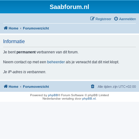
Saabforum.nl
Registreer
Aanmelden
Home
Forumoverzicht
Informatie
Je bent
permanent
verbannen van dit forum.
Neem contact op met een
beheerder
als je verwacht dat dit niet klopt.
Je IP-adres is verbannen.
Home
Forumoverzicht
Alle tijden zijn
UTC+02:00
Powered by
phpBB
® Forum Software © phpBB Limited
Nederlandse vertaling door
phpBB.nl
.