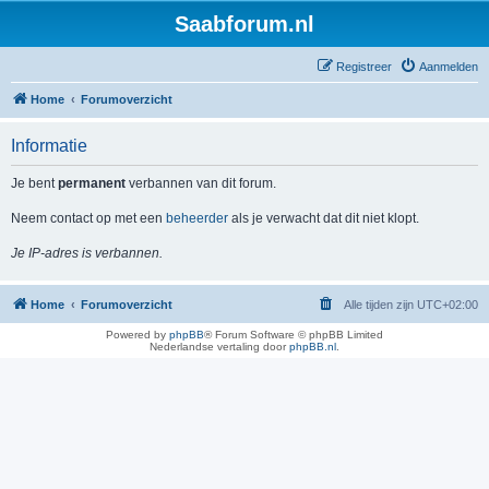
Saabforum.nl
Registreer
Aanmelden
Home
Forumoverzicht
Informatie
Je bent
permanent
verbannen van dit forum.
Neem contact op met een
beheerder
als je verwacht dat dit niet klopt.
Je IP-adres is verbannen.
Home
Forumoverzicht
Alle tijden zijn
UTC+02:00
Powered by
phpBB
® Forum Software © phpBB Limited
Nederlandse vertaling door
phpBB.nl
.