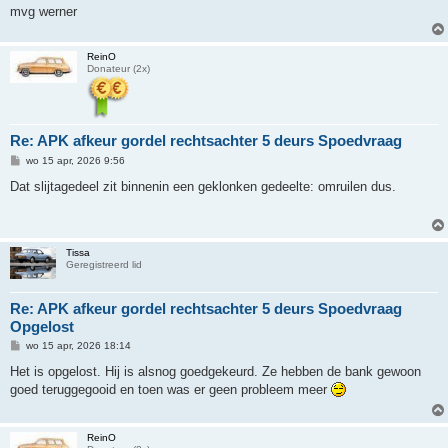
t
mvg werner
ReinO
Donateur (2x)
Re: APK afkeur gordel rechtsachter 5 deurs Spoedvraag
B
wo 15 apr, 2026 9:56
e
r
Dat slijtagedeel zit binnenin een geklonken gedeelte: omruilen dus.
i
c
h
t
Tissa
Geregistreerd lid
Re: APK afkeur gordel rechtsachter 5 deurs Spoedvraag
Opgelost
B
wo 15 apr, 2026 18:14
e
r
Het is opgelost. Hij is alsnog goedgekeurd. Ze hebben de bank gewoon
i
goed teruggegooid en toen was er geen probleem meer
c
h
t
ReinO