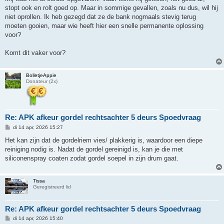
stopt ook en rolt goed op. Maar in sommige gevallen, zoals nu dus, wil hij
niet oprollen. Ik heb gezegd dat ze de bank nogmaals stevig terug
moeten gooien, maar wie heeft hier een snelle permanente oplossing
voor?
Komt dit vaker voor?
BolletjeAppie
Donateur (2x)
Re: APK afkeur gordel rechtsachter 5 deurs Spoedvraag
B
di 14 apr, 2026 15:27
e
r
Het kan zijn dat de gordelriem vies/ plakkerig is, waardoor een diepe
i
reiniging nodig is. Nadat de gordel gereinigd is, kan je die met
c
h
siliconenspray coaten zodat gordel soepel in zijn drum gaat.
t
Tissa
Geregistreerd lid
Re: APK afkeur gordel rechtsachter 5 deurs Spoedvraag
B
di 14 apr, 2026 15:40
e