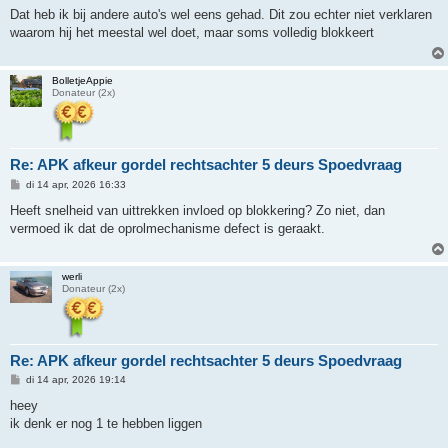
r
Dat heb ik bij andere auto's wel eens gehad. Dit zou echter niet verklaren
i
waarom hij het meestal wel doet, maar soms volledig blokkeert
c
h
t
BolletjeAppie
Donateur (2x)
Re: APK afkeur gordel rechtsachter 5 deurs Spoedvraag
B
di 14 apr, 2026 16:33
e
r
Heeft snelheid van uittrekken invloed op blokkering? Zo niet, dan
i
vermoed ik dat de oprolmechanisme defect is geraakt.
c
h
t
werli
Donateur (2x)
Re: APK afkeur gordel rechtsachter 5 deurs Spoedvraag
B
di 14 apr, 2026 19:14
e
r
heey
i
ik denk er nog 1 te hebben liggen
c
h