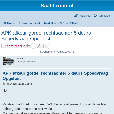
Saabforum.nl
Registreer
Aanmelden
Home
Forumoverzicht
Modellen
9-3 en 900 NG
APK afkeur gordel rechtsachter 5 deurs
Spoedvraag Opgelost
Plaats reactie
8 berichten • Pagina
1
van
1
Tissa
Geregistreerd lid
APK afkeur gordel rechtsachter 5 deurs Spoedvraag
Opgelost
B
di 14 apr, 2026 13:45
e
r
Hoi,
i
c
h
t
Vandaag had ik APK van mijn 9-3. Deze is afgekeurd op dat de rechter
achtergordel precies nu niet werkt...
Mij was het al eerder opgevallen. Vaak werkt hij gewoon, rolt goed af,