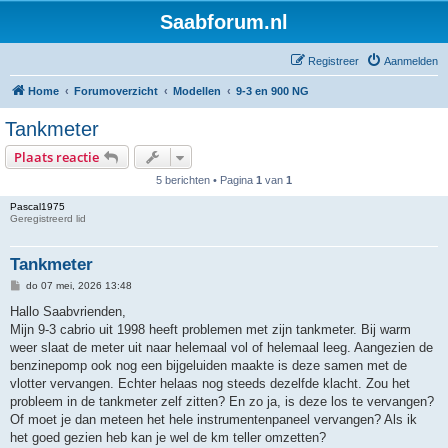
Saabforum.nl
Registreer
Aanmelden
Home
Forumoverzicht
Modellen
9-3 en 900 NG
Tankmeter
Plaats reactie
5 berichten • Pagina
1
van
1
Pascal1975
Geregistreerd lid
Tankmeter
B
do 07 mei, 2026 13:48
e
r
Hallo Saabvrienden,
i
Mijn 9-3 cabrio uit 1998 heeft problemen met zijn tankmeter. Bij warm
c
h
weer slaat de meter uit naar helemaal vol of helemaal leeg. Aangezien de
t
benzinepomp ook nog een bijgeluiden maakte is deze samen met de
vlotter vervangen. Echter helaas nog steeds dezelfde klacht. Zou het
probleem in de tankmeter zelf zitten? En zo ja, is deze los te vervangen?
Of moet je dan meteen het hele instrumentenpaneel vervangen? Als ik
het goed gezien heb kan je wel de km teller omzetten?