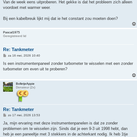
h
Van de week eens uitproberen. Het gekke is dat het probleem zich alleen
t
voordoet met warmer weer.
Bij een kabelbreuk lijkt mij dat ie het constant zou moeten doen?
Pascal1975
Geregistreerd lid
Re: Tankmeter
B
za 16 mei, 2026 10:40
e
r
Is een instrumentenpaneel zonder turbometer te wisselen met een zonder
i
turbometer om even uit te proberen?
c
h
t
BolletjeAppie
Donateur (2x)
Re: Tankmeter
B
zo 17 mei, 2026 13:53
e
r
Ja, mijn ervaring met deze instrumentenpanelen is dat ze zonder
i
problemen om te wisselen zijn. Sinds dat je een 9-3 uit 1998 hebt, dan
c
h
heb je een paneeltje met 3 stekkers in de achterkant nodig. Ik heb 1tje
t