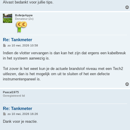
Alvast bedankt voor jullie tips.
BolletjeAppie
Donateur (2x)
Re: Tankmeter
B
zo 10 mei, 2026 10:58
e
r
Indien de vlotter vervangen is dan kan het zijn dat ergens een kabelbreuk
i
in het systeem aanwezig is.
c
h
t
Tot zover ik het weet kun je de actuele brandstof niveau met een Tech2
uitlezen, dan is het mogelijk om uit te sluiten of het een defecte
instrumentenpaneel is.
Pascal1975
Geregistreerd lid
Re: Tankmeter
B
zo 10 mei, 2026 16:26
e
r
Dank voor je reactie.
i
c