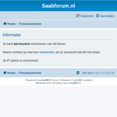
Saabforum.nl
Registreer
Aanmelden
Home
Forumoverzicht
Informatie
Je bent
permanent
verbannen van dit forum.
Neem contact op met een
beheerder
als je verwacht dat dit niet klopt.
Je IP-adres is verbannen.
Home
Forumoverzicht
Alle tijden zijn
UTC+02:00
Powered by
phpBB
® Forum Software © phpBB Limited
Nederlandse vertaling door
phpBB.nl
.