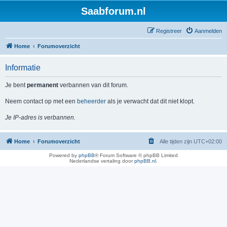
Saabforum.nl
Registreer
Aanmelden
Home
Forumoverzicht
Informatie
Je bent
permanent
verbannen van dit forum.
Neem contact op met een
beheerder
als je verwacht dat dit niet klopt.
Je IP-adres is verbannen.
Home
Forumoverzicht
Alle tijden zijn
UTC+02:00
Powered by
phpBB
® Forum Software © phpBB Limited
Nederlandse vertaling door
phpBB.nl
.