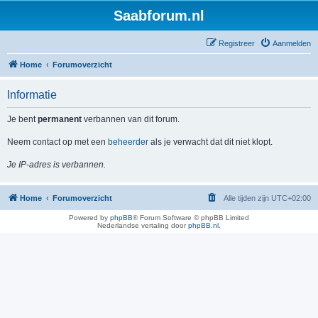
Saabforum.nl
Registreer
Aanmelden
Home
Forumoverzicht
Informatie
Je bent
permanent
verbannen van dit forum.
Neem contact op met een
beheerder
als je verwacht dat dit niet klopt.
Je IP-adres is verbannen.
Home
Forumoverzicht
Alle tijden zijn
UTC+02:00
Powered by
phpBB
® Forum Software © phpBB Limited
Nederlandse vertaling door
phpBB.nl
.