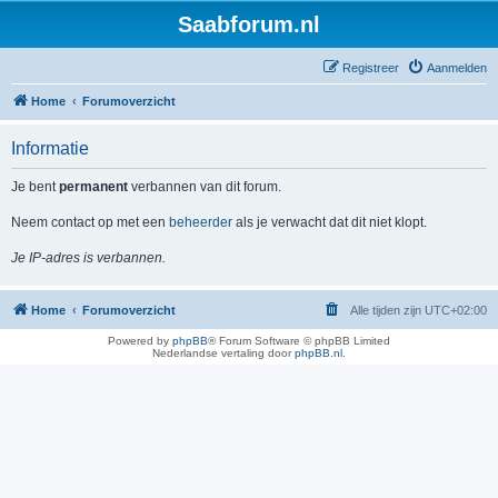
Saabforum.nl
Registreer
Aanmelden
Home
Forumoverzicht
Informatie
Je bent
permanent
verbannen van dit forum.
Neem contact op met een
beheerder
als je verwacht dat dit niet klopt.
Je IP-adres is verbannen.
Home
Forumoverzicht
Alle tijden zijn
UTC+02:00
Powered by
phpBB
® Forum Software © phpBB Limited
Nederlandse vertaling door
phpBB.nl
.