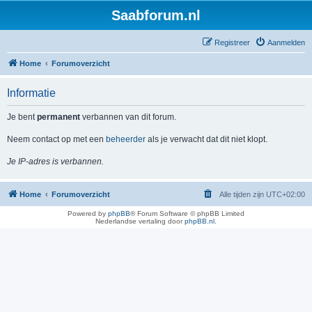
Saabforum.nl
Registreer
Aanmelden
Home
Forumoverzicht
Informatie
Je bent
permanent
verbannen van dit forum.
Neem contact op met een
beheerder
als je verwacht dat dit niet klopt.
Je IP-adres is verbannen.
Home
Forumoverzicht
Alle tijden zijn
UTC+02:00
Powered by
phpBB
® Forum Software © phpBB Limited
Nederlandse vertaling door
phpBB.nl
.