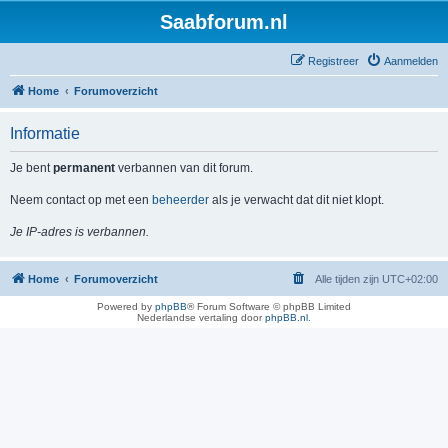
Saabforum.nl
Registreer
Aanmelden
Home
Forumoverzicht
Informatie
Je bent
permanent
verbannen van dit forum.
Neem contact op met een
beheerder
als je verwacht dat dit niet klopt.
Je IP-adres is verbannen.
Home
Forumoverzicht
Alle tijden zijn
UTC+02:00
Powered by
phpBB
® Forum Software © phpBB Limited
Nederlandse vertaling door
phpBB.nl
.