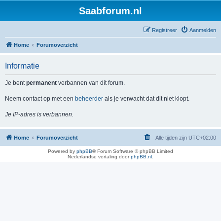
Saabforum.nl
Registreer
Aanmelden
Home
Forumoverzicht
Informatie
Je bent
permanent
verbannen van dit forum.
Neem contact op met een
beheerder
als je verwacht dat dit niet klopt.
Je IP-adres is verbannen.
Home
Forumoverzicht
Alle tijden zijn
UTC+02:00
Powered by
phpBB
® Forum Software © phpBB Limited
Nederlandse vertaling door
phpBB.nl
.