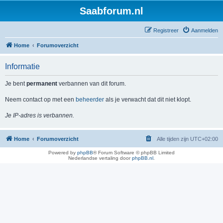
Saabforum.nl
Registreer
Aanmelden
Home
Forumoverzicht
Informatie
Je bent
permanent
verbannen van dit forum.
Neem contact op met een
beheerder
als je verwacht dat dit niet klopt.
Je IP-adres is verbannen.
Home
Forumoverzicht
Alle tijden zijn
UTC+02:00
Powered by
phpBB
® Forum Software © phpBB Limited
Nederlandse vertaling door
phpBB.nl
.