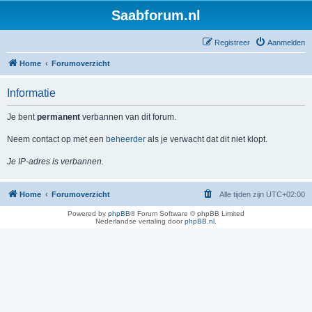
Saabforum.nl
Registreer
Aanmelden
Home
Forumoverzicht
Informatie
Je bent
permanent
verbannen van dit forum.
Neem contact op met een
beheerder
als je verwacht dat dit niet klopt.
Je IP-adres is verbannen.
Home
Forumoverzicht
Alle tijden zijn
UTC+02:00
Powered by
phpBB
® Forum Software © phpBB Limited
Nederlandse vertaling door
phpBB.nl
.