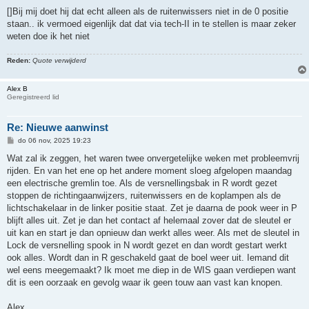
e
r
[]Bij mij doet hij dat echt alleen als de ruitenwissers niet in de 0 positie
i
staan.. ik vermoed eigenlijk dat dat via tech-II in te stellen is maar zeker
c
h
weten doe ik het niet
t
Reden:
Quote verwijderd
Alex B
Geregistreerd lid
Re: Nieuwe aanwinst
B
do 06 nov, 2025 19:23
e
r
Wat zal ik zeggen, het waren twee onvergetelijke weken met probleemvrij
i
rijden. En van het ene op het andere moment sloeg afgelopen maandag
c
h
een electrische gremlin toe. Als de versnellingsbak in R wordt gezet
t
stoppen de richtingaanwijzers, ruitenwissers en de koplampen als de
lichtschakelaar in de linker positie staat. Zet je daarna de pook weer in P
blijft alles uit. Zet je dan het contact af helemaal zover dat de sleutel er
uit kan en start je dan opnieuw dan werkt alles weer. Als met de sleutel in
Lock de versnelling spook in N wordt gezet en dan wordt gestart werkt
ook alles. Wordt dan in R geschakeld gaat de boel weer uit. Iemand dit
wel eens meegemaakt? Ik moet me diep in de WIS gaan verdiepen want
dit is een oorzaak en gevolg waar ik geen touw aan vast kan knopen.
Alex