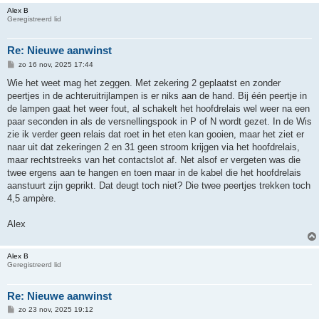
Alex B
Geregistreerd lid
Re: Nieuwe aanwinst
B
zo 16 nov, 2025 17:44
e
r
Wie het weet mag het zeggen. Met zekering 2 geplaatst en zonder
i
peertjes in de achteruitrijlampen is er niks aan de hand. Bij één peertje in
c
h
de lampen gaat het weer fout, al schakelt het hoofdrelais wel weer na een
t
paar seconden in als de versnellingspook in P of N wordt gezet. In de Wis
zie ik verder geen relais dat roet in het eten kan gooien, maar het ziet er
naar uit dat zekeringen 2 en 31 geen stroom krijgen via het hoofdrelais,
maar rechtstreeks van het contactslot af. Net alsof er vergeten was die
twee ergens aan te hangen en toen maar in de kabel die het hoofdrelais
aanstuurt zijn geprikt. Dat deugt toch niet? Die twee peertjes trekken toch
4,5 ampère.
Alex
Alex B
Geregistreerd lid
Re: Nieuwe aanwinst
B
zo 23 nov, 2025 19:12
e