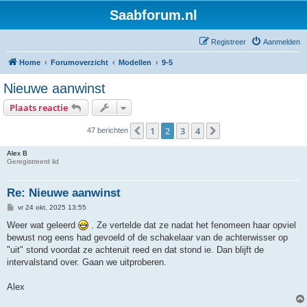
Saabforum.nl
Registreer
Aanmelden
Home
Forumoverzicht
Modellen
9-5
Nieuwe aanwinst
Plaats reactie
1
2
3
4
Vorige
Volgende
47 berichten
Alex B
Geregistreerd lid
Re: Nieuwe aanwinst
B
vr 24 okt, 2025 13:55
e
r
Weer wat geleerd
. Ze vertelde dat ze nadat het fenomeen haar opviel
i
bewust nog eens had gevoeld of de schakelaar van de achterwisser op
c
h
"uit" stond voordat ze achteruit reed en dat stond ie. Dan blijft de
t
intervalstand over. Gaan we uitproberen.
Alex