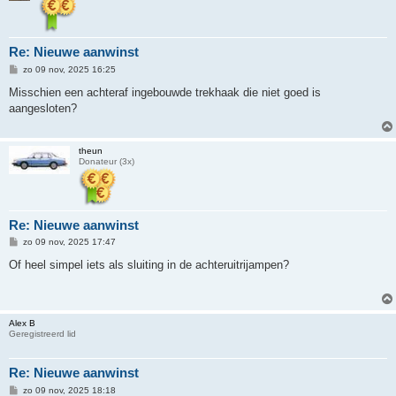
Re: Nieuwe aanwinst
B
zo 09 nov, 2025 16:25
e
r
Misschien een achteraf ingebouwde trekhaak die niet goed is
i
aangesloten?
c
h
t
theun
Donateur (3x)
Re: Nieuwe aanwinst
B
zo 09 nov, 2025 17:47
e
r
Of heel simpel iets als sluiting in de achteruitrijampen?
i
c
h
t
Alex B
Geregistreerd lid
Re: Nieuwe aanwinst
B
zo 09 nov, 2025 18:18