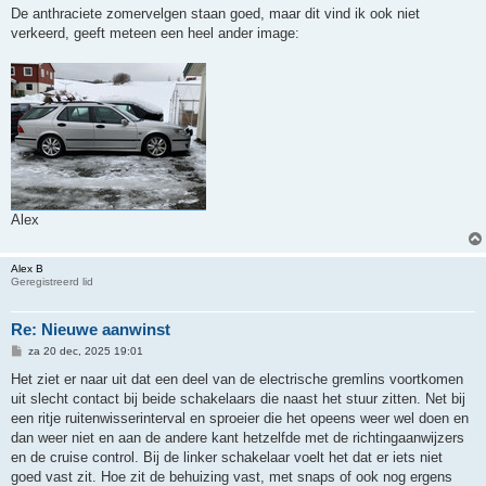
r
De anthraciete zomervelgen staan goed, maar dit vind ik ook niet
i
verkeerd, geeft meteen een heel ander image:
c
h
t
Alex
Alex B
Geregistreerd lid
Re: Nieuwe aanwinst
B
za 20 dec, 2025 19:01
e
r
Het ziet er naar uit dat een deel van de electrische gremlins voortkomen
i
uit slecht contact bij beide schakelaars die naast het stuur zitten. Net bij
c
h
een ritje ruitenwisserinterval en sproeier die het opeens weer wel doen en
t
dan weer niet en aan de andere kant hetzelfde met de richtingaanwijzers
en de cruise control. Bij de linker schakelaar voelt het dat er iets niet
goed vast zit. Hoe zit de behuizing vast, met snaps of ook nog ergens