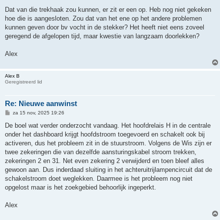
e
r
Dat van die trekhaak zou kunnen, er zit er een op. Heb nog niet gekeken
i
hoe die is aangesloten. Zou dat van het ene op het andere problemen
c
h
kunnen geven door bv vocht in de stekker? Het heeft niet eens zoveel
t
geregend de afgelopen tijd, maar kwestie van langzaam doorlekken?
Alex
Alex B
Geregistreerd lid
Re: Nieuwe aanwinst
B
za 15 nov, 2025 19:26
e
r
De boel wat verder onderzocht vandaag. Het hoofdrelais H in de centrale
i
onder het dashboard krijgt hoofdstroom toegevoerd en schakelt ook bij
c
h
activeren, dus het probleem zit in de stuurstroom. Volgens de Wis zijn er
t
twee zekeringen die van dezelfde aansturingskabel stroom trekken,
zekeringen 2 en 31. Net even zekering 2 verwijderd en toen bleef alles
gewoon aan. Dus inderdaad sluiting in het achteruitrijlampencircuit dat de
schakelstroom doet weglekken. Daarmee is het probleem nog niet
opgelost maar is het zoekgebied behoorlijk ingeperkt.
Alex