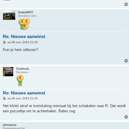
Guido900T
Donateur (3x)
Re: Nieuwe aanwinst
B
za 08 nov, 2025 21:20
e
r
Kun je hem uitlezen?
i
c
h
t
Oosthoek
Donateur
Re: Nieuwe aanwinst
B
za 08 nov, 2025 21:25
e
r
Het klinkt alsof er kortsluiting ontstaat bij het schakelen naar R. Dat wordt
i
een puzzeltje om te achterhalen. Balen zeg
c
h
t
johnssons
Geregistreerd lid