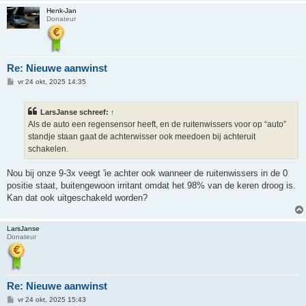
Henk-Jan
Donateur
Re: Nieuwe aanwinst
B
vr 24 okt, 2025 14:35
e
r
i
LarsJanse schreef:
↑
c
h
Als de auto een regensensor heeft, en de ruitenwissers voor op “auto”
t
standje staan gaat de achterwisser ook meedoen bij achteruit
schakelen.
Nou bij onze 9-3x veegt 'ie achter ook wanneer de ruitenwissers in de 0
positie staat, buitengewoon irritant omdat het 98% van de keren droog is.
Kan dat ook uitgeschakeld worden?
LarsJanse
Donateur
Re: Nieuwe aanwinst
B
vr 24 okt, 2025 15:43