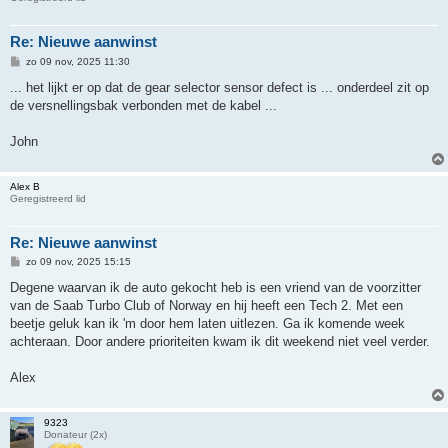
Re: Nieuwe aanwinst
B
zo 09 nov, 2025 11:30
e
r
... het lijkt er op dat de gear selector sensor defect is ... onderdeel zit op
i
de versnellingsbak verbonden met de kabel ...
c
h
t
John
Alex B
Geregistreerd lid
Re: Nieuwe aanwinst
B
zo 09 nov, 2025 15:15
e
r
Degene waarvan ik de auto gekocht heb is een vriend van de voorzitter
i
van de Saab Turbo Club of Norway en hij heeft een Tech 2. Met een
c
h
beetje geluk kan ik 'm door hem laten uitlezen. Ga ik komende week
t
achteraan. Door andere prioriteiten kwam ik dit weekend niet veel verder.
Alex
9323
Donateur (2x)