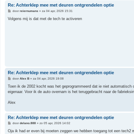
Re: Achterklep mee met deuren ontgrendelen optie
B
door
reiernumans
»
za 04 apr, 2026 15:31
e
r
Volgens mij is dat met de tech te activeren
i
c
h
t
Re: Achterklep mee met deuren ontgrendelen optie
B
door
Alex B
»
za 04 apr, 2026 19:08
e
r
Toen ik de 2002 kocht was het geprogrammeerd dat ie niet automatisch o
i
eigenaar. Voor ik de auto overnam is het teruggebracht naar de fabrieksin
c
h
t
Alex
Re: Achterklep mee met deuren ontgrendelen optie
B
door
delano.888
»
zo 05 apr, 2026 14:02
e
r
Oja ik had er even bij moeten zeggen we hebben toegang tot een tech2 ma
i