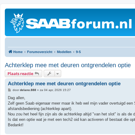
Home
Forumoverzicht
Modellen
9-5
Achterklep mee met deuren ontgrendelen optie
Plaats reactie
Achterklep mee met deuren ontgrendelen optie
B
door
delano.888
»
za 04 apr, 2026 15:27
e
r
Dag allen,
i
Zelf geen Saab eigenaar meer maar ik heb wel mijn vader overtuigd een
c
h
afstandsbediening (achterklep apart).
t
Nou zou het heel fijn zijn als de achterklep altijd "van het slot" is als d
Is dat een optie wat je met een tech2 oid kan activeren of bestaat die op
Bedankt!