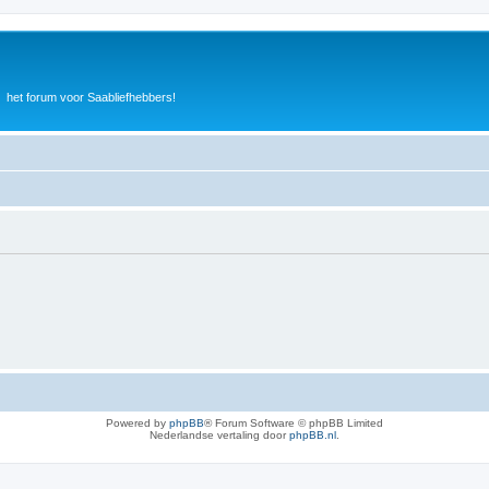
het forum voor Saabliefhebbers!
Powered by
phpBB
® Forum Software © phpBB Limited
Nederlandse vertaling door
phpBB.nl
.